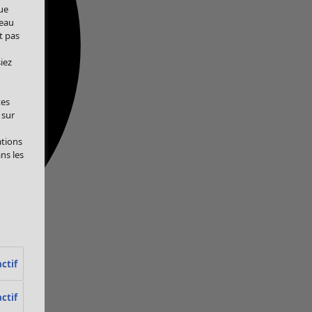
ue
veau
t pas
iez
tes
 sur
ations
ans les
ctif
ctif