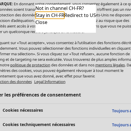
ARQUE:
En donnant votre consentement, vous consentez également à ce q
Not in channel CH-FR?
onnées soient transmises aux États-Unis. Les États-Unis n’offrent pas un ni
Stay in CH-FR
Redirect to US
otection des données comparable à celui de l’UE. Les États-Unis ne disposen
cision d’adéquation. Par conséquent, vous vous exposez au risque que des
Close
ités aient accès à vos données à caractère personnel sans que vous ne puiss
r un quelconque recours juridique en la matière.
iquant sur «Tout accepter», vous consentez à l’utilisation des fonctions décri
demment. Vous pouvez sélectionner des fonctions individuelles en cliquant
irmer ma sélection». Si vous cliquez sur «Tout refuser», aucune fonction de
ing et de targeting ne sera exécutée. Vous trouverez de plus amples inform
 notre
politique de protection
des données et dans nos
mentions légales
. D
ètres des cookies, vous pouvez également révoquer à tout moment le
ntement que vous avez donné, avec effet pour l’avenir.
ction des données
Legal Information
er les préférences de consentement
Cookies nécessaires
Toujours a
Cookies techniquement nécessaires
Toujours a