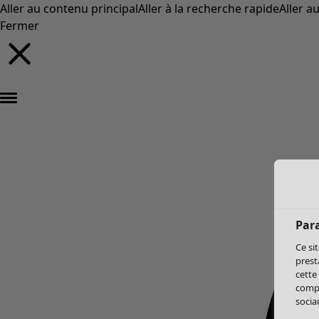
Aller au contenu principal
Aller à la recherche rapide
Aller a
Fermer
Par
Ce si
prest
cette
compo
sociau