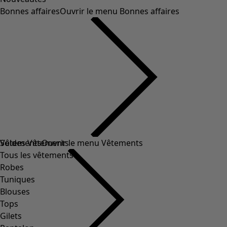
Bonnes affaires
Ouvrir le menu Bonnes affaires
Soldes Vêtements
Vêtements
Ouvrir le menu Vêtements
Tous les vêtements
Robes
Tuniques
Blouses
Tops
Gilets