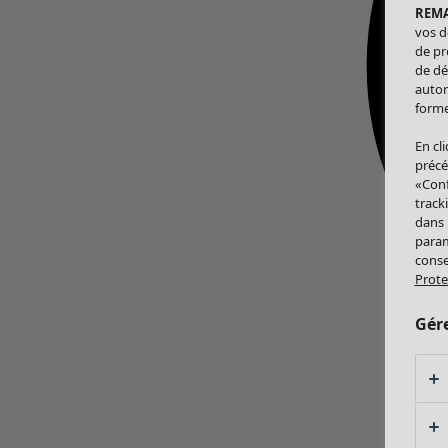
REM
vos d
de pr
de dé
autor
forme
En cl
précé
«Conf
track
dans
param
conse
Prote
Gér