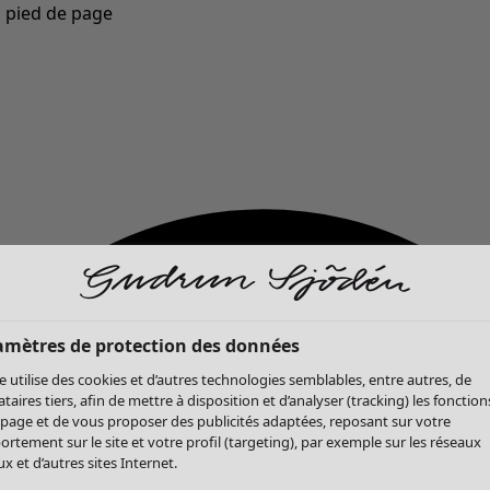
u pied de page
Nouveautés : la collection d'automne haute en couleur de Gudrun »
amètres de protection des données
te utilise des cookies et d’autres technologies semblables, entre autres, de
ataires tiers, afin de mettre à disposition et d’analyser (tracking) les fonction
 page et de vous proposer des publicités adaptées, reposant sur votre
rtement sur le site et votre profil (targeting), par exemple sur les réseaux
x et d’autres sites Internet.