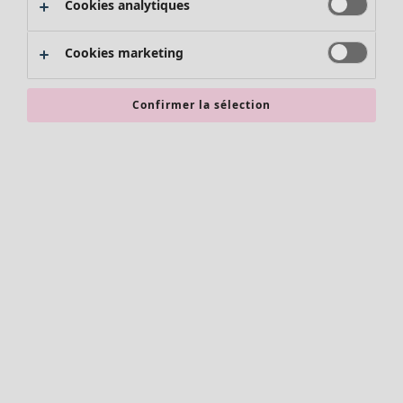
Cookies analytiques
Promos SOLDES
Les promos de Gudrun Sjödén
Cookies marketing
Nouvel arrivage
Bonnes affaires en soldes - jusqu'à -70
Confirmer la sélection