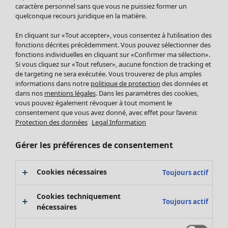
Pantalon
caractère personnel sans que vous ne puissiez former un
quelconque recours juridique en la matière.
Jupes
Manteaux & vestes
En cliquant sur «Tout accepter», vous consentez à l’utilisation des
Leggings et collants
fonctions décrites précédemment. Vous pouvez sélectionner des
Accessoires
fonctions individuelles en cliquant sur «Confirmer ma sélection».
Si vous cliquez sur «Tout refuser», aucune fonction de tracking et
Chaussures
de targeting ne sera exécutée. Vous trouverez de plus amples
Vêtements de bain
Soldes Mobilier
informations dans notre
politique de protection
des données et
Basics
Bonnes affaires déco
dans nos
mentions légales
. Dans les paramètres des cookies,
Décoration
vous pouvez également révoquer à tout moment le
consentement que vous avez donné, avec effet pour l’avenir.
Textiles
Protection des données
Legal Information
Tapis
Éponge
Gérer les préférences de consentement
Cookies nécessaires
Toujours actif
Cookies techniquement
Toujours actif
nécessaires