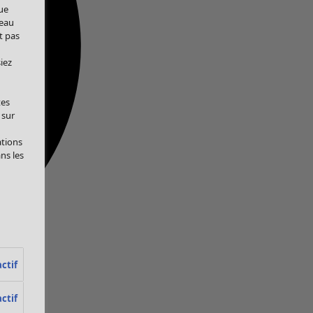
ue
veau
t pas
iez
tes
 sur
ations
ans les
ctif
ctif