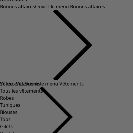
Bonnes affaires
Ouvrir le menu Bonnes affaires
Soldes Vêtements
Vêtements
Ouvrir le menu Vêtements
Tous les vêtements
Robes
Tuniques
Blouses
Tops
Gilets