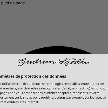
u pied de page
Nouveautés : la collection d'automne haute en couleur de Gudrun »
amètres de protection des données
te utilise des cookies et d’autres technologies semblables, entre autres, de
ataires tiers, afin de mettre à disposition et d’analyser (tracking) les fonction
 page et de vous proposer des publicités adaptées, reposant sur votre
rtement sur le site et votre profil (targeting), par exemple sur les réseaux
x et d’autres sites Internet.