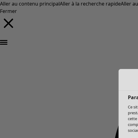
Aller au contenu principal
Aller à la recherche rapide
Aller a
Fermer
Par
Ce si
prest
cette
compo
sociau