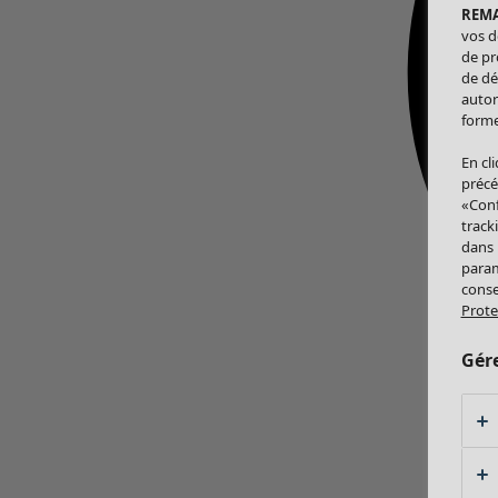
REM
vos d
de pr
de dé
autor
forme
En cl
précé
«Conf
track
dans
param
conse
Prote
Gér