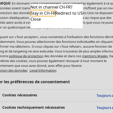
ARQUE:
En donnant votre consentement, vous consentez également à ce q
Not in channel CH-FR?
onnées soient transmises aux États-Unis. Les États-Unis n’offrent pas un ni
Stay in CH-FR
Redirect to US
otection des données comparable à celui de l’UE. Les États-Unis ne disposen
cision d’adéquation. Par conséquent, vous vous exposez au risque que des
Close
ités aient accès à vos données à caractère personnel sans que vous ne puiss
r un quelconque recours juridique en la matière.
iquant sur «Tout accepter», vous consentez à l’utilisation des fonctions décri
demment. Vous pouvez sélectionner des fonctions individuelles en cliquant
irmer ma sélection». Si vous cliquez sur «Tout refuser», aucune fonction de
ing et de targeting ne sera exécutée. Vous trouverez de plus amples inform
 notre
politique de protection
des données et dans nos
mentions légales
. D
ètres des cookies, vous pouvez également révoquer à tout moment le
ntement que vous avez donné, avec effet pour l’avenir.
ction des données
Legal Information
er les préférences de consentement
Cookies nécessaires
Toujours a
Cookies techniquement nécessaires
Toujours a