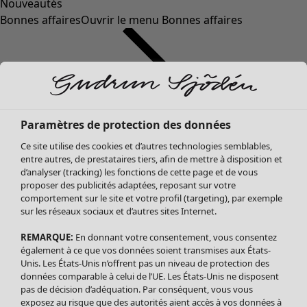
Nouveautés
Bonnes affaires
Ouvrir le menu Bonnes affaires
Paramètres de protection des données
Ce site utilise des cookies et d’autres technologies semblables,
entre autres, de prestataires tiers, afin de mettre à disposition et
d’analyser (tracking) les fonctions de cette page et de vous
proposer des publicités adaptées, reposant sur votre
Soldes Vêtements
Vêtements
Ouvrir le menu Vêtements
comportement sur le site et votre profil (targeting), par exemple
sur les réseaux sociaux et d’autres sites Internet.
Tous les vêtements
Robes
REMARQUE:
En donnant votre consentement, vous consentez
Tuniques
également à ce que vos données soient transmises aux États-
Blouses
Unis. Les États-Unis n’offrent pas un niveau de protection des
données comparable à celui de l’UE. Les États-Unis ne disposent
Tops
pas de décision d’adéquation. Par conséquent, vous vous
Gilets
exposez au risque que des autorités aient accès à vos données à