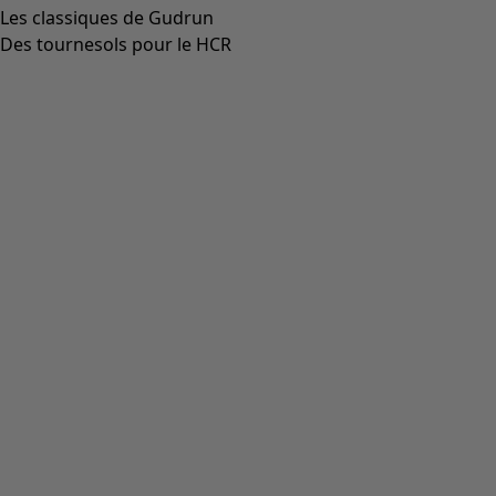
Bottines en cuir nappa
Icône de liste de souhaits
Prix bonne affaire
:
CHF 94.00
Prix
:
CHF 279.00
Coloris
bleu indigo
60
Taille
36
37
38