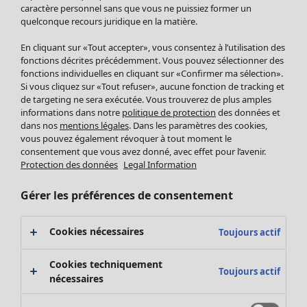
Pantalon
caractère personnel sans que vous ne puissiez former un
quelconque recours juridique en la matière.
Jupes
Manteaux & vestes
Vêtements
Maison
Ouvrir le menu Maison
En cliquant sur «Tout accepter», vous consentez à l’utilisation des
Leggings et collants
Nouveautés
fonctions décrites précédemment. Vous pouvez sélectionner des
Accessoires
fonctions individuelles en cliquant sur «Confirmer ma sélection».
Tous les vêtements
Si vous cliquez sur «Tout refuser», aucune fonction de tracking et
Chaussures
Robes
de targeting ne sera exécutée. Vous trouverez de plus amples
Vêtements de bain
Soldes Mobilier
Tuniques
informations dans notre
politique de protection
des données et
Basics
Bonnes affaires déco
dans nos
mentions légales
. Dans les paramètres des cookies,
Pulls
Décoration
vous pouvez également révoquer à tout moment le
Tops
consentement que vous avez donné, avec effet pour l’avenir.
Textiles
Pulls en tricot
Protection des données
Legal Information
Tapis
Gilets sans manches
Maison
Offres
Ouvrir le menu Offres
Éponge
Pantalons
Gérer les préférences de consentement
Nouveautés
Chemises et blouses
Voir toute la décoration
Gilets
Coussins
Cookies nécessaires
Toujours actif
Manteaux & vestes
Rideaux
Jupes
Tapis
Cookies techniquement
Toujours actif
Cartes cadeaux
Éponge
nécessaires
Céramique et verre