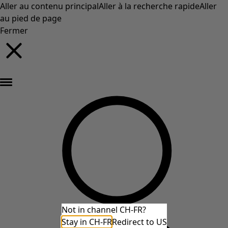
Aller au contenu principal
Aller à la recherche rapide
Aller
au pied de page
Fermer
Nouveautés : la collection d'automne haute en couleur de Gudrun »
Not in channel CH-FR?
Stay in CH-FR
Redirect to US