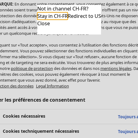
ARQUE:
En donnant votre consentement, vous consentez également à ce q
Not in channel CH-FR?
onnées soient transmises aux États-Unis. Les États-Unis n’offrent pas un ni
Stay in CH-FR
Redirect to US
otection des données comparable à celui de l’UE. Les États-Unis ne disposen
cision d’adéquation. Par conséquent, vous vous exposez au risque que des
Close
ités aient accès à vos données à caractère personnel sans que vous ne puiss
r un quelconque recours juridique en la matière.
iquant sur «Tout accepter», vous consentez à l’utilisation des fonctions décri
demment. Vous pouvez sélectionner des fonctions individuelles en cliquant
irmer ma sélection». Si vous cliquez sur «Tout refuser», aucune fonction de
ing et de targeting ne sera exécutée. Vous trouverez de plus amples inform
 notre
politique de protection
des données et dans nos
mentions légales
. D
ètres des cookies, vous pouvez également révoquer à tout moment le
ntement que vous avez donné, avec effet pour l’avenir.
ction des données
Legal Information
er les préférences de consentement
Cookies nécessaires
Toujours a
Cookies techniquement nécessaires
Toujours a