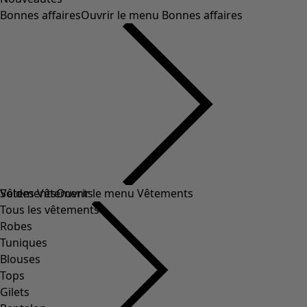
Bonnes affaires
Ouvrir le menu Bonnes affaires
Soldes Vêtements
Vêtements
Ouvrir le menu Vêtements
Tous les vêtements
Robes
Tuniques
Blouses
Tops
Gilets