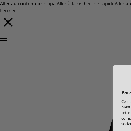
Aller au contenu principal
Aller à la recherche rapide
Aller a
Fermer
Par
Ce si
prest
cette
compo
sociau