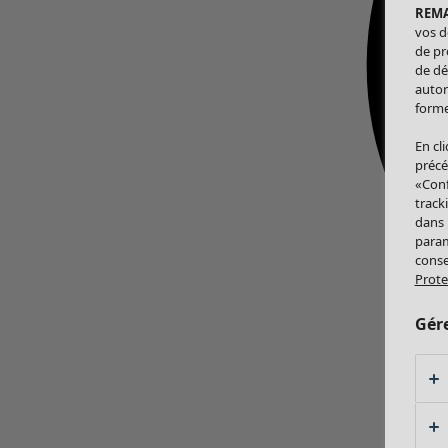
REM
vos d
de pr
de dé
autor
forme
En cl
précé
«Conf
track
dans
param
conse
Prote
Gér