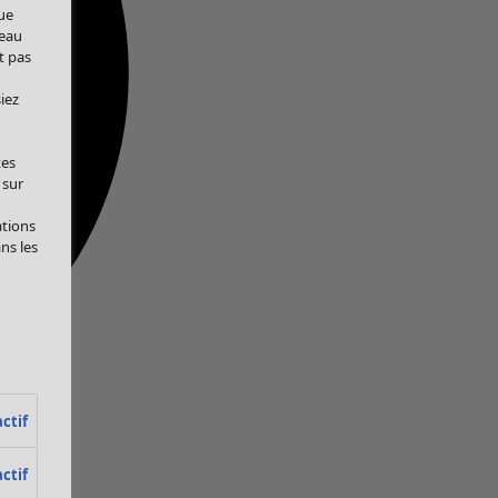
ue
veau
t pas
iez
tes
 sur
ations
ans les
ctif
ctif