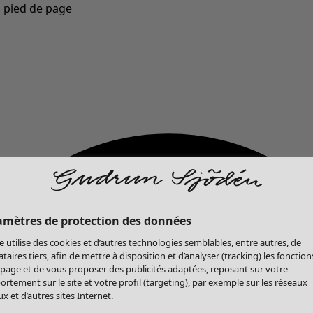
u pied de page
Nouveautés : la collection d'automne haute en couleur de Gudrun »
amètres de protection des données
te utilise des cookies et d’autres technologies semblables, entre autres, de
ataires tiers, afin de mettre à disposition et d’analyser (tracking) les fonction
 page et de vous proposer des publicités adaptées, reposant sur votre
rtement sur le site et votre profil (targeting), par exemple sur les réseaux
x et d’autres sites Internet.