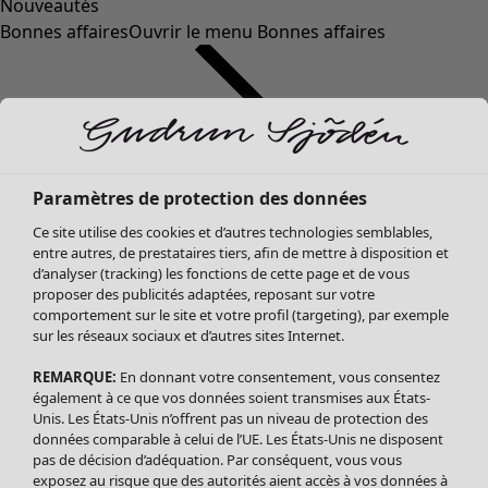
Nouveautés
Bonnes affaires
Ouvrir le menu Bonnes affaires
Paramètres de protection des données
Ce site utilise des cookies et d’autres technologies semblables,
entre autres, de prestataires tiers, afin de mettre à disposition et
d’analyser (tracking) les fonctions de cette page et de vous
proposer des publicités adaptées, reposant sur votre
Soldes Vêtements
Vêtements
Ouvrir le menu Vêtements
comportement sur le site et votre profil (targeting), par exemple
sur les réseaux sociaux et d’autres sites Internet.
Tous les vêtements
Robes
REMARQUE:
En donnant votre consentement, vous consentez
Tuniques
également à ce que vos données soient transmises aux États-
Blouses
Unis. Les États-Unis n’offrent pas un niveau de protection des
données comparable à celui de l’UE. Les États-Unis ne disposent
Tops
pas de décision d’adéquation. Par conséquent, vous vous
Gilets
exposez au risque que des autorités aient accès à vos données à