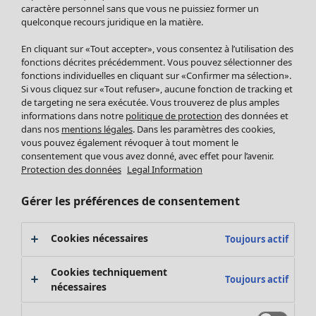
Pantalon
caractère personnel sans que vous ne puissiez former un
quelconque recours juridique en la matière.
Jupes
Manteaux & vestes
Vêtements
Maison
Ouvrir le menu Maison
En cliquant sur «Tout accepter», vous consentez à l’utilisation des
Leggings et collants
Nouveautés
fonctions décrites précédemment. Vous pouvez sélectionner des
Accessoires
fonctions individuelles en cliquant sur «Confirmer ma sélection».
Tous les vêtements
Si vous cliquez sur «Tout refuser», aucune fonction de tracking et
Chaussures
Robes
de targeting ne sera exécutée. Vous trouverez de plus amples
Vêtements de bain
Soldes Mobilier
Tuniques
informations dans notre
politique de protection
des données et
Basics
Bonnes affaires déco
dans nos
mentions légales
. Dans les paramètres des cookies,
Pulls
Décoration
vous pouvez également révoquer à tout moment le
Tops
consentement que vous avez donné, avec effet pour l’avenir.
Textiles
Pulls en tricot
Protection des données
Legal Information
Tapis
Gilets sans manches
Maison
Offres
Ouvrir le menu Offres
Éponge
Pantalons
Gérer les préférences de consentement
Nouveautés
Chemises et blouses
Voir toute la décoration
Gilets
Coussins
Cookies nécessaires
Toujours actif
Manteaux & vestes
Rideaux
Jupes
Tapis
Cookies techniquement
Toujours actif
Cartes cadeaux
Éponge
nécessaires
Céramique et verre