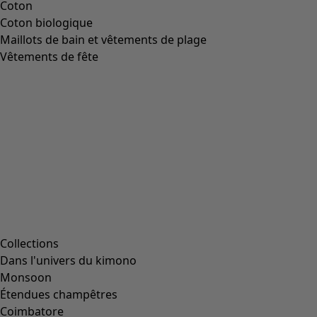
Image précédente du curseur
Next slider image
Current slider image
Aller à 2