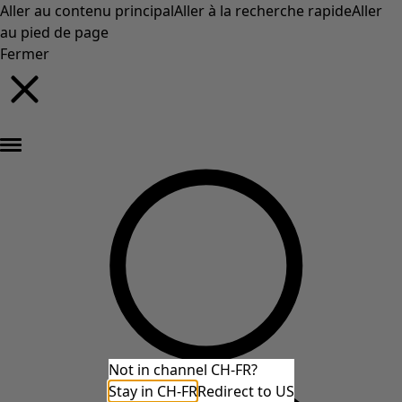
Aller au contenu principal
Aller à la recherche rapide
Aller
au pied de page
Fermer
Nouveautés : la collection d'automne haute en couleur de Gudrun »
Not in channel CH-FR?
Stay in CH-FR
Redirect to US