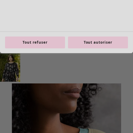
Tout refuser
Tout autoriser
Les basiques
Tous les basiques
Nouveautés basiques
Robes & Tuniques
Tops
Pantalons & Leggings
Basiques tissés
Basiques en jersey
Basiques en maille