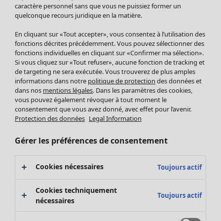
Pantalon
caractère personnel sans que vous ne puissiez former un
quelconque recours juridique en la matière.
Jupes
Manteaux & vestes
En cliquant sur «Tout accepter», vous consentez à l’utilisation des
Leggings et collants
fonctions décrites précédemment. Vous pouvez sélectionner des
Accessoires
fonctions individuelles en cliquant sur «Confirmer ma sélection».
Si vous cliquez sur «Tout refuser», aucune fonction de tracking et
Chaussures
de targeting ne sera exécutée. Vous trouverez de plus amples
Vêtements de bain
Soldes Mobilier
informations dans notre
politique de protection
des données et
Basics
Bonnes affaires déco
dans nos
mentions légales
. Dans les paramètres des cookies,
Décoration
vous pouvez également révoquer à tout moment le
consentement que vous avez donné, avec effet pour l’avenir.
Textiles
Protection des données
Legal Information
Tapis
Éponge
Gérer les préférences de consentement
Cookies nécessaires
Toujours actif
Cookies techniquement
Toujours actif
nécessaires