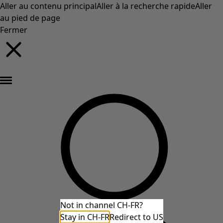
Aller au contenu principal
Aller à la recherche rapide
Aller
au pied de page
Fermer
Nouveautés : la collection d'automne haute en couleur de Gudrun »
Not in channel CH-FR?
Stay in CH-FR
Redirect to US