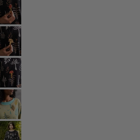
Coton
Coton biologique
Maillots de bain et vêtements de plage
Vêtements de fête
Collections
Dans l'univers du kimono
Monsoon
Étendues champêtres
Coimbatore