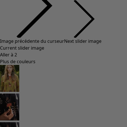
Styles de vétements
Vêtements en lin
Robes de style hippie
Grandes Tailles
À fleurs
Vêtements hippies
Une mode scandinave
Superpositions
À rayures
Des carreaux à foison
À pois
Vêtements bio
Un design suédois
Robes en jersey
Vêtements bohèmes
Des vêtements pour les soirées fraîches
Vêtements à motif