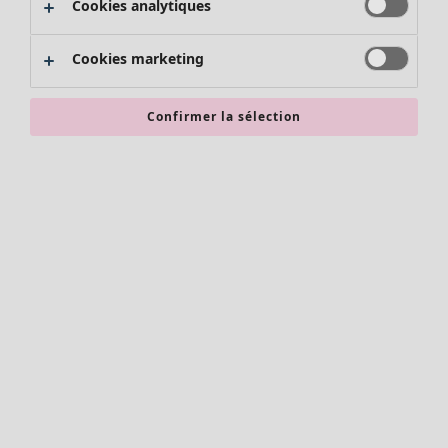
Cookies analytiques
Promos SOLDES
Les promos de Gudrun Sjödén
Cookies marketing
Nouvel arrivage
Bonnes affaires en soldes - jusqu'à -70
Confirmer la sélection