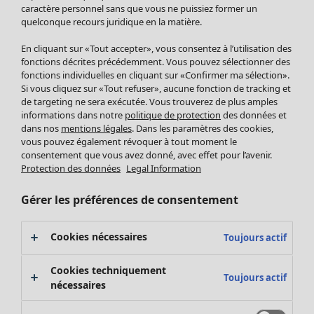
Pantalon
caractère personnel sans que vous ne puissiez former un
quelconque recours juridique en la matière.
Jupes
Manteaux & vestes
En cliquant sur «Tout accepter», vous consentez à l’utilisation des
Leggings et collants
fonctions décrites précédemment. Vous pouvez sélectionner des
Accessoires
fonctions individuelles en cliquant sur «Confirmer ma sélection».
Si vous cliquez sur «Tout refuser», aucune fonction de tracking et
Chaussures
de targeting ne sera exécutée. Vous trouverez de plus amples
Vêtements de bain
Soldes Mobilier
informations dans notre
politique de protection
des données et
Basics
Bonnes affaires déco
dans nos
mentions légales
. Dans les paramètres des cookies,
Décoration
vous pouvez également révoquer à tout moment le
consentement que vous avez donné, avec effet pour l’avenir.
Textiles
Protection des données
Legal Information
Tapis
Éponge
Gérer les préférences de consentement
Cookies nécessaires
Toujours actif
Cookies techniquement
Toujours actif
nécessaires