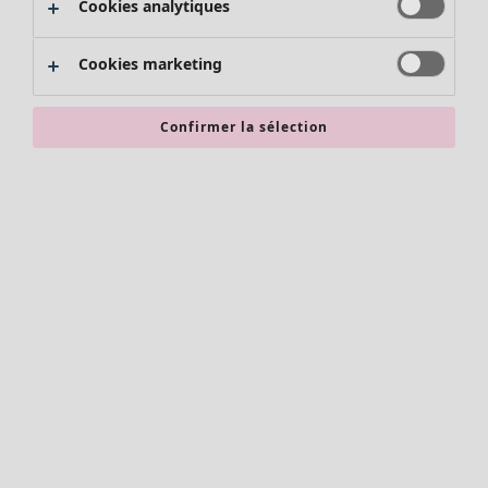
Cookies analytiques
Promos SOLDES
Les promos de Gudrun Sjödén
Cookies marketing
Nouvel arrivage
Bonnes affaires en soldes - jusqu'à -70
Confirmer la sélection