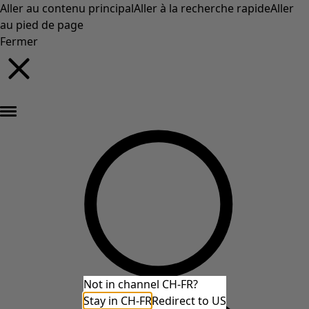
Aller au contenu principal
Aller à la recherche rapide
Aller
au pied de page
Fermer
Nouveautés : la collection d'automne haute en couleur de Gudrun »
Not in channel CH-FR?
Stay in CH-FR
Redirect to US