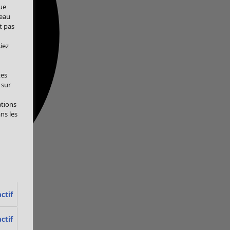
ue
veau
t pas
iez
tes
 sur
ations
ans les
ctif
ctif