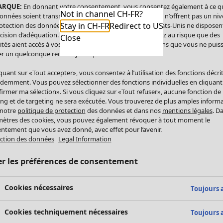
ARQUE:
En donnant votre consentement, vous consentez également à ce q
Not in channel CH-FR?
onnées soient transmises aux États-Unis. Les États-Unis n’offrent pas un ni
Stay in CH-FR
Redirect to US
otection des données comparable à celui de l’UE. Les États-Unis ne disposen
cision d’adéquation. Par conséquent, vous vous exposez au risque que des
Close
ités aient accès à vos données à caractère personnel sans que vous ne puiss
r un quelconque recours juridique en la matière.
iquant sur «Tout accepter», vous consentez à l’utilisation des fonctions décri
demment. Vous pouvez sélectionner des fonctions individuelles en cliquant
irmer ma sélection». Si vous cliquez sur «Tout refuser», aucune fonction de
ing et de targeting ne sera exécutée. Vous trouverez de plus amples inform
 notre
politique de protection
des données et dans nos
mentions légales
. D
ètres des cookies, vous pouvez également révoquer à tout moment le
ntement que vous avez donné, avec effet pour l’avenir.
ction des données
Legal Information
er les préférences de consentement
Cookies nécessaires
Toujours a
Cookies techniquement nécessaires
Toujours a