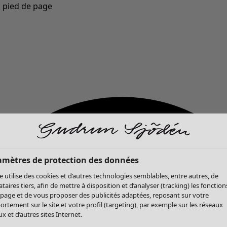
u pied de page
Nouveautés : la collection d'automne haute en couleur de Gudrun »
amètres de protection des données
te utilise des cookies et d’autres technologies semblables, entre autres, de
ataires tiers, afin de mettre à disposition et d’analyser (tracking) les fonction
 page et de vous proposer des publicités adaptées, reposant sur votre
rtement sur le site et votre profil (targeting), par exemple sur les réseaux
x et d’autres sites Internet.