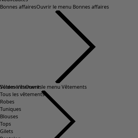
Bonnes affaires
Ouvrir le menu Bonnes affaires
Soldes Vêtements
Vêtements
Ouvrir le menu Vêtements
Tous les vêtements
Robes
Tuniques
Blouses
Tops
Gilets