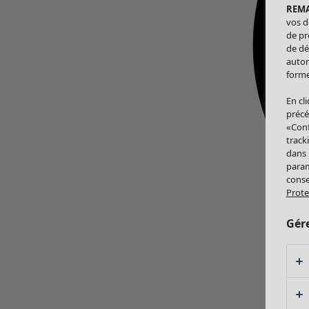
REM
vos d
de pr
de dé
autor
forme
En cl
précé
«Conf
track
dans
param
conse
Prote
Gér