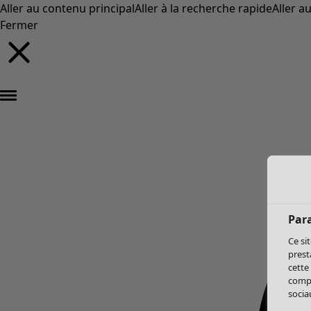
Aller au contenu principal
Aller à la recherche rapide
Aller a
Fermer
Par
Ce si
prest
cette
compo
sociau