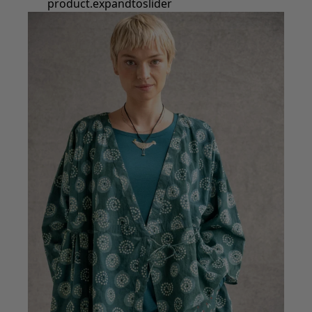
Styles de vétements
Vêtements en lin
Robes de style hippie
Grandes Tailles
À fleurs
Vêtements hippies
Une mode scandinave
Superpositions
À rayures
Des carreaux à foison
À pois
Vêtements bio
Un design suédois
Robes en jersey
Vêtements bohèmes
Des vêtements pour les soirées fraîches