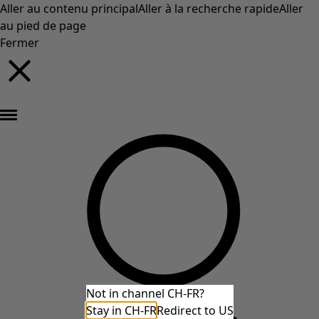
Aller au contenu principal
Aller à la recherche rapide
Aller
au pied de page
Fermer
Nouveautés : la collection d'automne haute en couleur de Gudrun »
Not in channel CH-FR?
Stay in CH-FR
Redirect to US