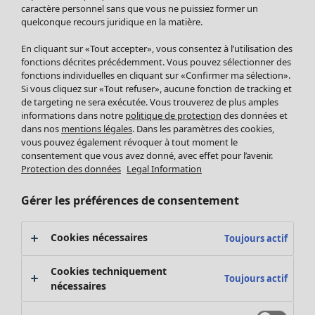
Pantalon
caractère personnel sans que vous ne puissiez former un
quelconque recours juridique en la matière.
Jupes
Manteaux & vestes
En cliquant sur «Tout accepter», vous consentez à l’utilisation des
Leggings et collants
fonctions décrites précédemment. Vous pouvez sélectionner des
Accessoires
fonctions individuelles en cliquant sur «Confirmer ma sélection».
Si vous cliquez sur «Tout refuser», aucune fonction de tracking et
Chaussures
de targeting ne sera exécutée. Vous trouverez de plus amples
Vêtements de bain
Soldes Mobilier
informations dans notre
politique de protection
des données et
Basics
Bonnes affaires déco
dans nos
mentions légales
. Dans les paramètres des cookies,
Décoration
vous pouvez également révoquer à tout moment le
consentement que vous avez donné, avec effet pour l’avenir.
Textiles
Protection des données
Legal Information
Tapis
Éponge
Gérer les préférences de consentement
Cookies nécessaires
Toujours actif
Cookies techniquement
Toujours actif
nécessaires