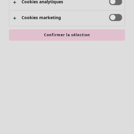
Cookies analytiques
Promos SOLDES
Les promos de Gudrun Sjödén
Cookies marketing
Nouvel arrivage
Bonnes affaires en soldes - jusqu'à -70
Confirmer la sélection