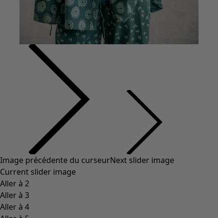
Vêtements à motif
Coton
Coton biologique
Maillots de bain et vêtements de plage
Vêtements de fête
Collections
Dans l'univers du kimono
Monsoon
Étendues champêtres