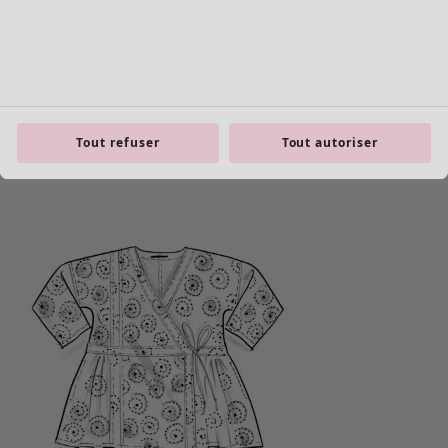
Tout refuser
Tout autoriser
Les basiques
Tous les basiques
Nouveautés basiques
Robes & Tuniques
Tops
Pantalons & Leggings
Basiques tissés
Basiques en jersey
Basiques en maille