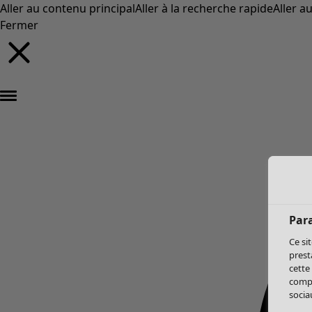
Aller au contenu principal
Aller à la recherche rapide
Aller a
Fermer
Par
Ce si
prest
cette
compo
sociau