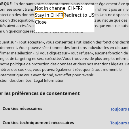
ARQUE:
En donnant votre consentement, vous consentez également à ce q
Not in channel CH-FR?
onnées soient transmises aux États-Unis. Les États-Unis n’offrent pas un ni
Stay in CH-FR
Redirect to US
otection des données comparable à celui de l’UE. Les États-Unis ne disposen
cision d’adéquation. Par conséquent, vous vous exposez au risque que des
Close
ités aient accès à vos données à caractère personnel sans que vous ne puiss
r un quelconque recours juridique en la matière.
iquant sur «Tout accepter», vous consentez à l’utilisation des fonctions décri
demment. Vous pouvez sélectionner des fonctions individuelles en cliquant
irmer ma sélection». Si vous cliquez sur «Tout refuser», aucune fonction de
ing et de targeting ne sera exécutée. Vous trouverez de plus amples inform
 notre
politique de protection
des données et dans nos
mentions légales
. D
ètres des cookies, vous pouvez également révoquer à tout moment le
ntement que vous avez donné, avec effet pour l’avenir.
ction des données
Legal Information
er les préférences de consentement
Cookies nécessaires
Toujours a
Cookies techniquement nécessaires
Toujours a