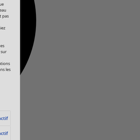
ue
veau
t pas
iez
tes
 sur
ations
ans les
ctif
ctif