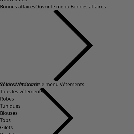
Bonnes affaires
Ouvrir le menu Bonnes affaires
Soldes Vêtements
Vêtements
Ouvrir le menu Vêtements
Tous les vêtements
Robes
Tuniques
Blouses
Tops
Gilets