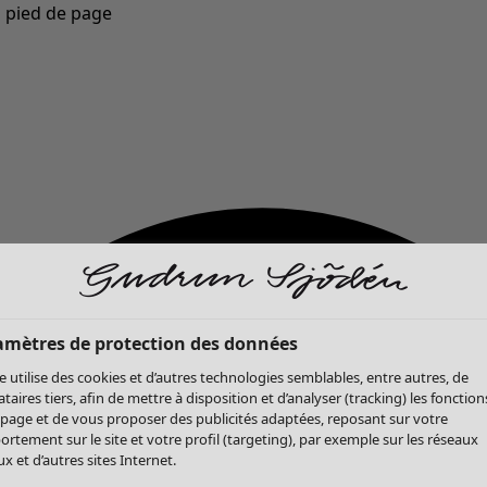
u pied de page
Nouveautés : la collection d'automne haute en couleur de Gudrun »
amètres de protection des données
te utilise des cookies et d’autres technologies semblables, entre autres, de
ataires tiers, afin de mettre à disposition et d’analyser (tracking) les fonction
 page et de vous proposer des publicités adaptées, reposant sur votre
rtement sur le site et votre profil (targeting), par exemple sur les réseaux
x et d’autres sites Internet.