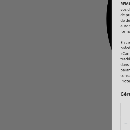
REM
vos d
de pr
de dé
autor
forme
En cl
précé
«Conf
track
dans
param
conse
Prote
Gér