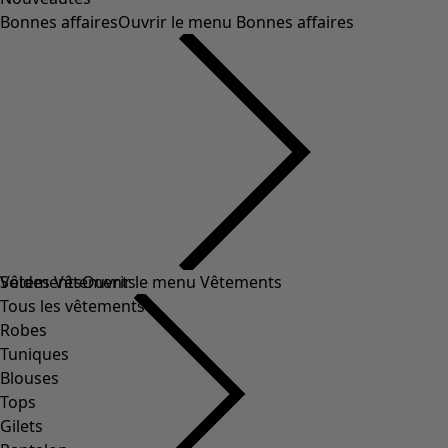
Bonnes affaires
Ouvrir le menu Bonnes affaires
Soldes Vêtements
Vêtements
Ouvrir le menu Vêtements
Tous les vêtements
Robes
Tuniques
Blouses
Tops
Gilets