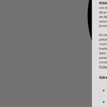
REM
vos d
de pr
de dé
autor
forme
En cl
précé
«Conf
track
dans
param
conse
Prote
Gér