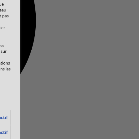
ue
veau
t pas
iez
tes
 sur
ations
ans les
ctif
ctif