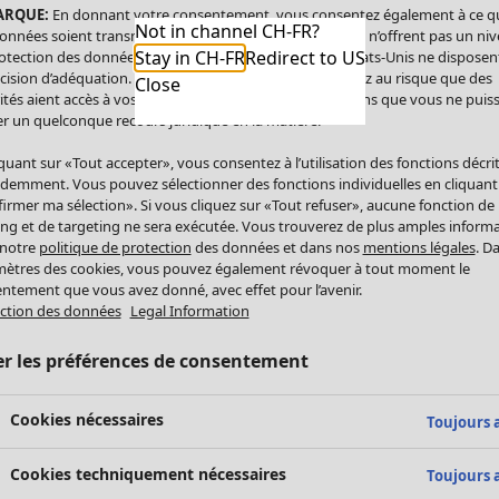
ARQUE:
En donnant votre consentement, vous consentez également à ce q
Not in channel CH-FR?
onnées soient transmises aux États-Unis. Les États-Unis n’offrent pas un ni
Stay in CH-FR
Redirect to US
otection des données comparable à celui de l’UE. Les États-Unis ne disposen
cision d’adéquation. Par conséquent, vous vous exposez au risque que des
Close
ités aient accès à vos données à caractère personnel sans que vous ne puiss
r un quelconque recours juridique en la matière.
iquant sur «Tout accepter», vous consentez à l’utilisation des fonctions décri
demment. Vous pouvez sélectionner des fonctions individuelles en cliquant
irmer ma sélection». Si vous cliquez sur «Tout refuser», aucune fonction de
ing et de targeting ne sera exécutée. Vous trouverez de plus amples inform
 notre
politique de protection
des données et dans nos
mentions légales
. D
ètres des cookies, vous pouvez également révoquer à tout moment le
ntement que vous avez donné, avec effet pour l’avenir.
ction des données
Legal Information
er les préférences de consentement
Cookies nécessaires
Toujours a
Cookies techniquement nécessaires
Toujours a