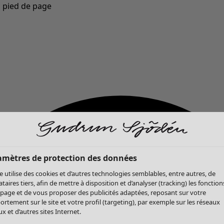
u pied de page
Nouveautés : la collection d'automne haute en couleur de Gudrun »
amètres de protection des données
te utilise des cookies et d’autres technologies semblables, entre autres, de
ataires tiers, afin de mettre à disposition et d’analyser (tracking) les fonction
 page et de vous proposer des publicités adaptées, reposant sur votre
rtement sur le site et votre profil (targeting), par exemple sur les réseaux
x et d’autres sites Internet.