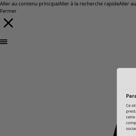
Aller au contenu principal
Aller à la recherche rapide
Aller a
Fermer
Par
Ce si
prest
cette
compo
sociau