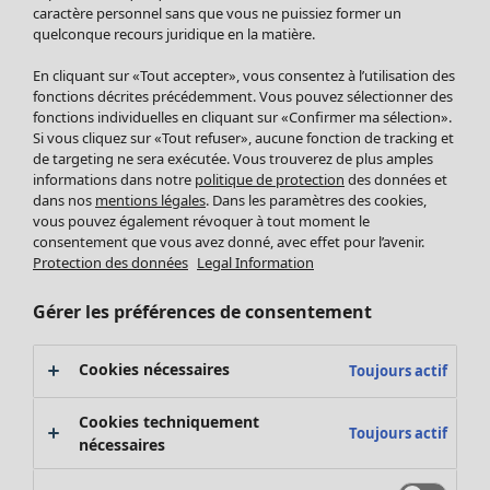
Pantalon
caractère personnel sans que vous ne puissiez former un
quelconque recours juridique en la matière.
Jupes
Manteaux & vestes
En cliquant sur «Tout accepter», vous consentez à l’utilisation des
Leggings et collants
fonctions décrites précédemment. Vous pouvez sélectionner des
Accessoires
fonctions individuelles en cliquant sur «Confirmer ma sélection».
Si vous cliquez sur «Tout refuser», aucune fonction de tracking et
Chaussures
de targeting ne sera exécutée. Vous trouverez de plus amples
Vêtements de bain
Soldes Mobilier
informations dans notre
politique de protection
des données et
Basics
Bonnes affaires déco
dans nos
mentions légales
. Dans les paramètres des cookies,
Décoration
vous pouvez également révoquer à tout moment le
consentement que vous avez donné, avec effet pour l’avenir.
Textiles
Protection des données
Legal Information
Tapis
Éponge
Gérer les préférences de consentement
Cookies nécessaires
Toujours actif
Cookies techniquement
Toujours actif
nécessaires