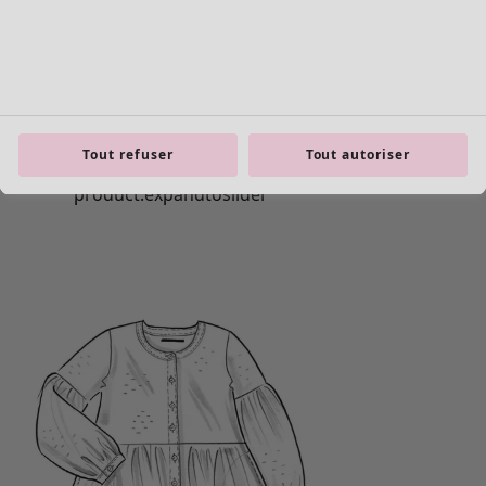
Tout refuser
Tout autoriser
Les basiques
Tous les basiques
Nouveautés basiques
Robes & Tuniques
Tops
Pantalons & Leggings
Basiques tissés
Basiques en jersey
Basiques en maille