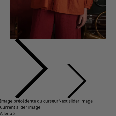
Coton
Coton biologique
Maillots de bain et vêtements de plage
Vêtements de fête
Collections
Dans l'univers du kimono
Monsoon
Étendues champêtres
Coimbatore