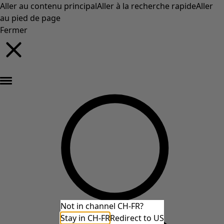
Aller au contenu principal
Aller à la recherche rapide
Aller
au pied de page
Fermer
Nouveautés : la collection d'automne haute en couleur de Gudrun »
Not in channel CH-FR?
Stay in CH-FR
Redirect to US