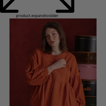
Styles de vétements
Vêtements en lin
Robes de style hippie
Grandes Tailles
À fleurs
Vêtements hippies
Une mode scandinave
Superpositions
À rayures
Des carreaux à foison
À pois
Vêtements bio
Un design suédois
Robes en jersey
Vêtements bohèmes
Des vêtements pour les soirées fraîches
Vêtements à motif