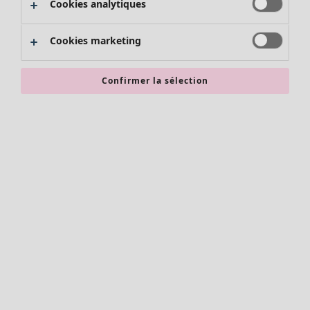
Cookies analytiques
Promos SOLDES
Les promos de Gudrun Sjödén
Cookies marketing
Nouvel arrivage
Bonnes affaires en soldes - jusqu'à -70
Confirmer la sélection