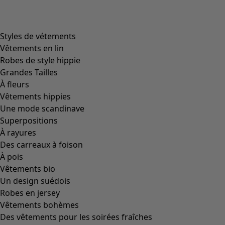
product.expandtoslider
+
1