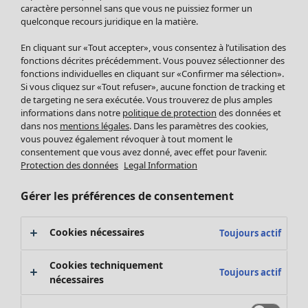
Pantalon
caractère personnel sans que vous ne puissiez former un
quelconque recours juridique en la matière.
Jupes
Manteaux & vestes
Vêtements
Maison
Ouvrir le menu Maison
En cliquant sur «Tout accepter», vous consentez à l’utilisation des
Leggings et collants
Nouveautés
fonctions décrites précédemment. Vous pouvez sélectionner des
Accessoires
fonctions individuelles en cliquant sur «Confirmer ma sélection».
Tous les vêtements
Si vous cliquez sur «Tout refuser», aucune fonction de tracking et
Chaussures
Robes
de targeting ne sera exécutée. Vous trouverez de plus amples
Vêtements de bain
Soldes Mobilier
Tuniques
informations dans notre
politique de protection
des données et
Basics
Bonnes affaires déco
dans nos
mentions légales
. Dans les paramètres des cookies,
Pulls
Décoration
vous pouvez également révoquer à tout moment le
Tops
consentement que vous avez donné, avec effet pour l’avenir.
Textiles
Pulls en tricot
Protection des données
Legal Information
Tapis
Gilets sans manches
Maison
Offres
Ouvrir le menu Offres
Éponge
Pantalons
Gérer les préférences de consentement
Nouveautés
Chemises et blouses
Voir toute la décoration
Gilets
Coussins
Cookies nécessaires
Toujours actif
Manteaux & vestes
Rideaux
Jupes
Tapis
Cookies techniquement
Toujours actif
Éponge
nécessaires
Céramique et verre