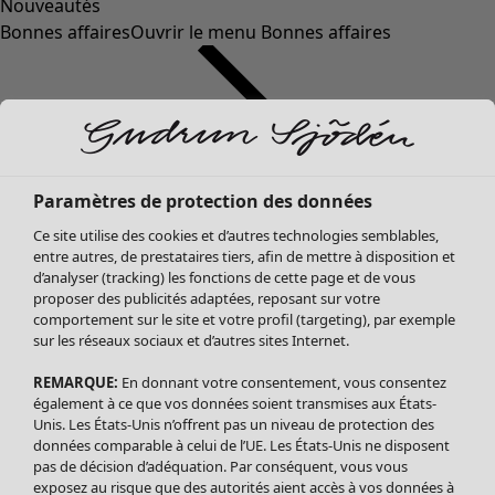
Nouveautés
Bonnes affaires
Ouvrir le menu Bonnes affaires
Paramètres de protection des données
Ce site utilise des cookies et d’autres technologies semblables,
entre autres, de prestataires tiers, afin de mettre à disposition et
d’analyser (tracking) les fonctions de cette page et de vous
proposer des publicités adaptées, reposant sur votre
Soldes Vêtements
Vêtements
Ouvrir le menu Vêtements
comportement sur le site et votre profil (targeting), par exemple
sur les réseaux sociaux et d’autres sites Internet.
Tous les vêtements
Robes
REMARQUE:
En donnant votre consentement, vous consentez
Tuniques
également à ce que vos données soient transmises aux États-
Blouses
Unis. Les États-Unis n’offrent pas un niveau de protection des
données comparable à celui de l’UE. Les États-Unis ne disposent
Tops
pas de décision d’adéquation. Par conséquent, vous vous
Gilets
exposez au risque que des autorités aient accès à vos données à