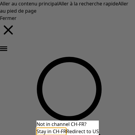
Aller au contenu principal
Aller à la recherche rapide
Aller
au pied de page
Fermer
Nouveautés : la collection d'automne haute en couleur de Gudrun »
Not in channel CH-FR?
Stay in CH-FR
Redirect to US