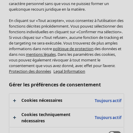
Pantalon
caractère personnel sans que vous ne puissiez former un
quelconque recours juridique en la matière.
Jupes
Manteaux & vestes
En cliquant sur «Tout accepter», vous consentez à l’utilisation des
Leggings et collants
fonctions décrites précédemment. Vous pouvez sélectionner des
Accessoires
fonctions individuelles en cliquant sur «Confirmer ma sélection».
Si vous cliquez sur «Tout refuser», aucune fonction de tracking et
Chaussures
de targeting ne sera exécutée. Vous trouverez de plus amples
Vêtements de bain
Soldes Mobilier
informations dans notre
politique de protection
des données et
Basics
Bonnes affaires déco
dans nos
mentions légales
. Dans les paramètres des cookies,
Décoration
vous pouvez également révoquer à tout moment le
consentement que vous avez donné, avec effet pour l’avenir.
Textiles
Protection des données
Legal Information
Tapis
Éponge
Gérer les préférences de consentement
Cookies nécessaires
Toujours actif
Cookies techniquement
Toujours actif
nécessaires