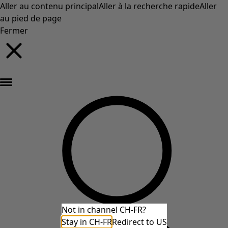
Aller au contenu principal
Aller à la recherche rapide
Aller
au pied de page
Fermer
Nouveautés : la collection d'automne haute en couleur de Gudrun »
Not in channel CH-FR?
Stay in CH-FR
Redirect to US