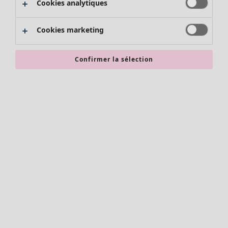
Cookies analytiques
Promos SOLDES
Les promos de Gudrun Sjödén
Cookies marketing
Nouvel arrivage
Bonnes affaires en soldes - jusqu'à -70
Confirmer la sélection