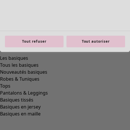
product.expandtoslider
Tout refuser
Tout autoriser