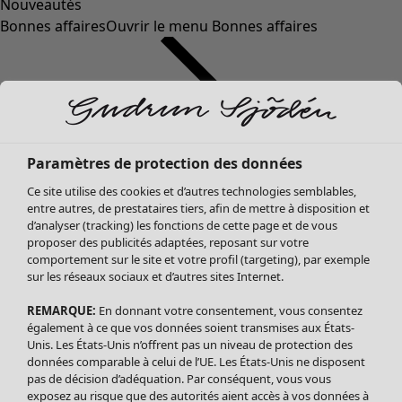
Nouveautés
Bonnes affaires
Ouvrir le menu Bonnes affaires
Paramètres de protection des données
Ce site utilise des cookies et d’autres technologies semblables,
entre autres, de prestataires tiers, afin de mettre à disposition et
d’analyser (tracking) les fonctions de cette page et de vous
proposer des publicités adaptées, reposant sur votre
Soldes Vêtements
Vêtements
Ouvrir le menu Vêtements
comportement sur le site et votre profil (targeting), par exemple
sur les réseaux sociaux et d’autres sites Internet.
Tous les vêtements
Robes
REMARQUE:
En donnant votre consentement, vous consentez
Tuniques
également à ce que vos données soient transmises aux États-
Blouses
Unis. Les États-Unis n’offrent pas un niveau de protection des
données comparable à celui de l’UE. Les États-Unis ne disposent
Tops
pas de décision d’adéquation. Par conséquent, vous vous
Gilets
exposez au risque que des autorités aient accès à vos données à