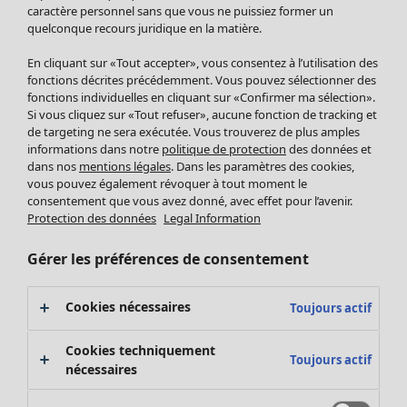
Pantalon
caractère personnel sans que vous ne puissiez former un
quelconque recours juridique en la matière.
Jupes
Manteaux & vestes
Vêtements
Maison
Ouvrir le menu Maison
En cliquant sur «Tout accepter», vous consentez à l’utilisation des
Leggings et collants
Nouveautés
fonctions décrites précédemment. Vous pouvez sélectionner des
Accessoires
fonctions individuelles en cliquant sur «Confirmer ma sélection».
Tous les vêtements
Si vous cliquez sur «Tout refuser», aucune fonction de tracking et
Chaussures
Robes
de targeting ne sera exécutée. Vous trouverez de plus amples
Vêtements de bain
Soldes Mobilier
Tuniques
informations dans notre
politique de protection
des données et
Basics
Bonnes affaires déco
dans nos
mentions légales
. Dans les paramètres des cookies,
Pulls
Décoration
vous pouvez également révoquer à tout moment le
Tops
consentement que vous avez donné, avec effet pour l’avenir.
Textiles
Pulls en tricot
Protection des données
Legal Information
Tapis
Gilets sans manches
Maison
Offres
Ouvrir le menu Offres
Éponge
Pantalons
Gérer les préférences de consentement
Nouveautés
Chemises et blouses
Voir toute la décoration
Gilets
Coussins
Cookies nécessaires
Toujours actif
Manteaux & vestes
Rideaux
Jupes
Tapis
Cookies techniquement
Toujours actif
Cartes cadeaux
Éponge
nécessaires
Céramique et verre