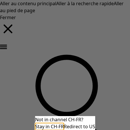
Aller au contenu principal
Aller à la recherche rapide
Aller
au pied de page
Fermer
Nouveautés : la collection d'automne haute en couleur de Gudrun »
Not in channel CH-FR?
Stay in CH-FR
Redirect to US