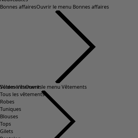
Bonnes affaires
Ouvrir le menu Bonnes affaires
Soldes Vêtements
Vêtements
Ouvrir le menu Vêtements
Tous les vêtements
Robes
Tuniques
Blouses
Tops
Gilets