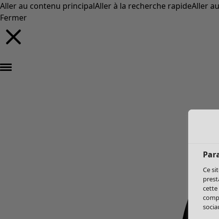
Aller au contenu principal
Aller à la recherche rapide
Aller a
Fermer
Par
Ce si
prest
cette
compo
sociau