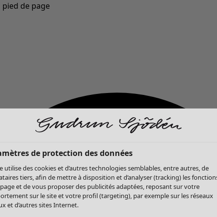
u pied de page
Nouveautés : la collection d'automne haute en couleur de Gudrun »
amètres de protection des données
te utilise des cookies et d’autres technologies semblables, entre autres, de
ataires tiers, afin de mettre à disposition et d’analyser (tracking) les fonction
 page et de vous proposer des publicités adaptées, reposant sur votre
rtement sur le site et votre profil (targeting), par exemple sur les réseaux
x et d’autres sites Internet.