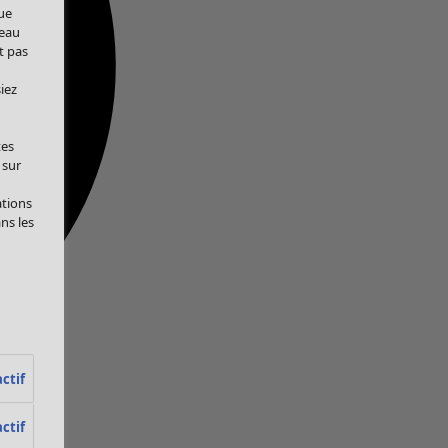
ue
veau
t pas
iez
tes
 sur
ations
ans les
ctif
ctif