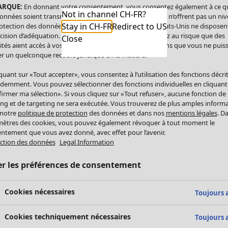
ARQUE:
En donnant votre consentement, vous consentez également à ce q
Not in channel CH-FR?
onnées soient transmises aux États-Unis. Les États-Unis n’offrent pas un ni
Stay in CH-FR
Redirect to US
otection des données comparable à celui de l’UE. Les États-Unis ne disposen
cision d’adéquation. Par conséquent, vous vous exposez au risque que des
Close
ités aient accès à vos données à caractère personnel sans que vous ne puiss
r un quelconque recours juridique en la matière.
iquant sur «Tout accepter», vous consentez à l’utilisation des fonctions décri
demment. Vous pouvez sélectionner des fonctions individuelles en cliquant
irmer ma sélection». Si vous cliquez sur «Tout refuser», aucune fonction de
ing et de targeting ne sera exécutée. Vous trouverez de plus amples inform
 notre
politique de protection
des données et dans nos
mentions légales
. D
ètres des cookies, vous pouvez également révoquer à tout moment le
ntement que vous avez donné, avec effet pour l’avenir.
ction des données
Legal Information
er les préférences de consentement
Cookies nécessaires
Toujours a
Cookies techniquement nécessaires
Toujours a