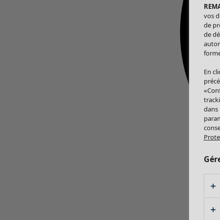
REM
vos d
de pr
de dé
autor
forme
En cl
précé
«Conf
track
dans
param
conse
Prote
Gér