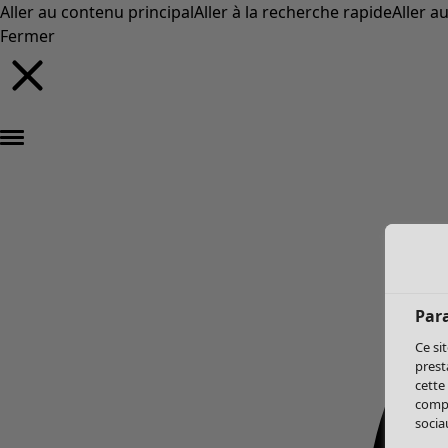
Aller au contenu principal
Aller à la recherche rapide
Aller a
Fermer
Par
Ce si
prest
cette
compo
sociau