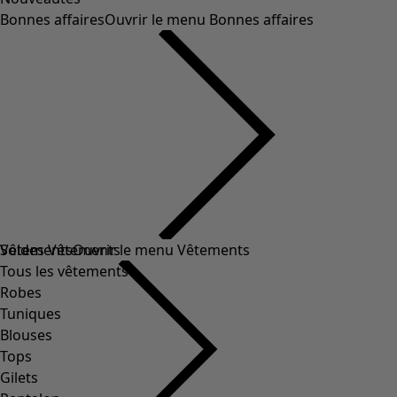
Bonnes affaires
Ouvrir le menu Bonnes affaires
Soldes Vêtements
Vêtements
Ouvrir le menu Vêtements
Tous les vêtements
Robes
Tuniques
Blouses
Tops
Gilets