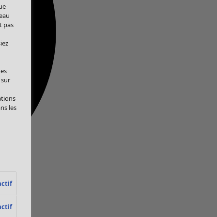
ue
veau
t pas
iez
tes
 sur
ations
ans les
ctif
ctif