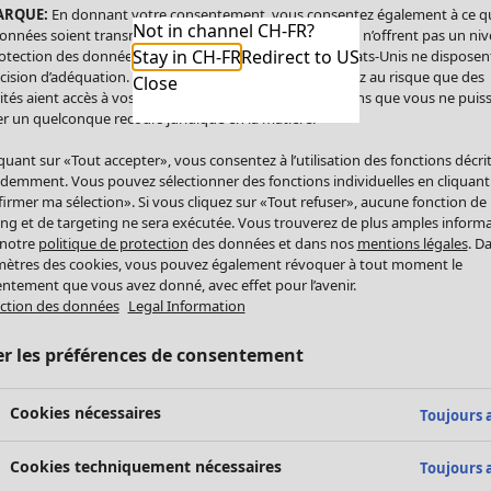
ARQUE:
En donnant votre consentement, vous consentez également à ce q
Not in channel CH-FR?
onnées soient transmises aux États-Unis. Les États-Unis n’offrent pas un ni
Stay in CH-FR
Redirect to US
otection des données comparable à celui de l’UE. Les États-Unis ne disposen
cision d’adéquation. Par conséquent, vous vous exposez au risque que des
Close
ités aient accès à vos données à caractère personnel sans que vous ne puiss
r un quelconque recours juridique en la matière.
iquant sur «Tout accepter», vous consentez à l’utilisation des fonctions décri
demment. Vous pouvez sélectionner des fonctions individuelles en cliquant
irmer ma sélection». Si vous cliquez sur «Tout refuser», aucune fonction de
ing et de targeting ne sera exécutée. Vous trouverez de plus amples inform
 notre
politique de protection
des données et dans nos
mentions légales
. D
ètres des cookies, vous pouvez également révoquer à tout moment le
ntement que vous avez donné, avec effet pour l’avenir.
ction des données
Legal Information
er les préférences de consentement
Cookies nécessaires
Toujours a
Cookies techniquement nécessaires
Toujours a