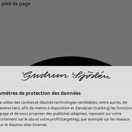
u pied de page
Nouveautés : la collection d'automne haute en couleur de Gudrun »
amètres de protection des données
te utilise des cookies et d’autres technologies semblables, entre autres, de
ataires tiers, afin de mettre à disposition et d’analyser (tracking) les fonction
 page et de vous proposer des publicités adaptées, reposant sur votre
rtement sur le site et votre profil (targeting), par exemple sur les réseaux
x et d’autres sites Internet.