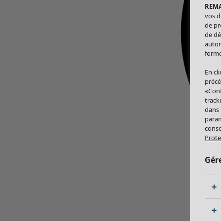
REM
vos d
de pr
de dé
autor
forme
En cl
précé
«Conf
track
dans
param
conse
Prote
Gér