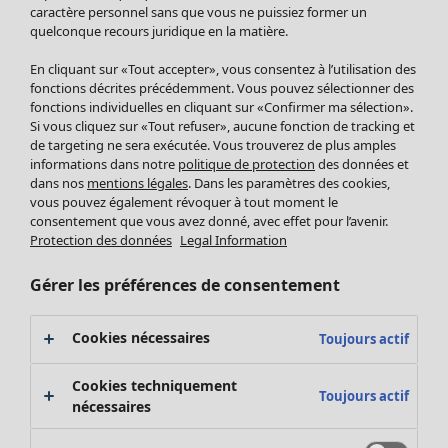
Pantalon
caractère personnel sans que vous ne puissiez former un
quelconque recours juridique en la matière.
Jupes
Manteaux & vestes
En cliquant sur «Tout accepter», vous consentez à l’utilisation des
Leggings et collants
fonctions décrites précédemment. Vous pouvez sélectionner des
Accessoires
fonctions individuelles en cliquant sur «Confirmer ma sélection».
Si vous cliquez sur «Tout refuser», aucune fonction de tracking et
Chaussures
de targeting ne sera exécutée. Vous trouverez de plus amples
Vêtements de bain
Soldes Mobilier
informations dans notre
politique de protection
des données et
Basics
Bonnes affaires déco
dans nos
mentions légales
. Dans les paramètres des cookies,
Décoration
vous pouvez également révoquer à tout moment le
consentement que vous avez donné, avec effet pour l’avenir.
Textiles
Protection des données
Legal Information
Tapis
Éponge
Gérer les préférences de consentement
Cookies nécessaires
Toujours actif
Cookies techniquement
Toujours actif
nécessaires