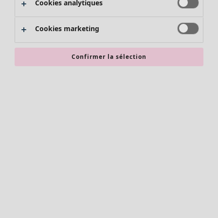
Cookies analytiques
Promos SOLDES
Les promos de Gudrun Sjödén
Cookies marketing
Nouvel arrivage
Bonnes affaires en soldes - jusqu'à -70
Confirmer la sélection