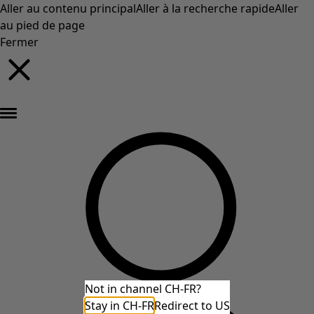
Aller au contenu principal
Aller à la recherche rapide
Aller
au pied de page
Fermer
Nouveautés : la collection d'automne haute en couleur de Gudrun »
Not in channel CH-FR?
Stay in CH-FR
Redirect to US