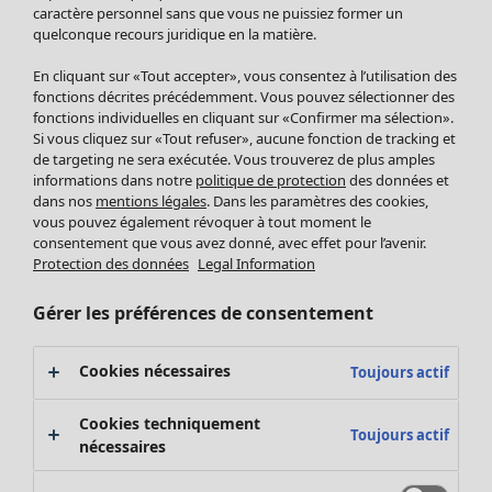
Pantalon
caractère personnel sans que vous ne puissiez former un
quelconque recours juridique en la matière.
Jupes
Manteaux & vestes
En cliquant sur «Tout accepter», vous consentez à l’utilisation des
Leggings et collants
fonctions décrites précédemment. Vous pouvez sélectionner des
Accessoires
fonctions individuelles en cliquant sur «Confirmer ma sélection».
Si vous cliquez sur «Tout refuser», aucune fonction de tracking et
Chaussures
de targeting ne sera exécutée. Vous trouverez de plus amples
Vêtements de bain
Soldes Mobilier
informations dans notre
politique de protection
des données et
Basics
Bonnes affaires déco
dans nos
mentions légales
. Dans les paramètres des cookies,
Décoration
vous pouvez également révoquer à tout moment le
consentement que vous avez donné, avec effet pour l’avenir.
Textiles
Protection des données
Legal Information
Tapis
Éponge
Gérer les préférences de consentement
Cookies nécessaires
Toujours actif
Cookies techniquement
Toujours actif
nécessaires