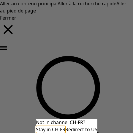
Aller au contenu principal
Aller à la recherche rapide
Aller
au pied de page
Fermer
Nouveautés : la collection d'automne haute en couleur de Gudrun »
Not in channel CH-FR?
Stay in CH-FR
Redirect to US