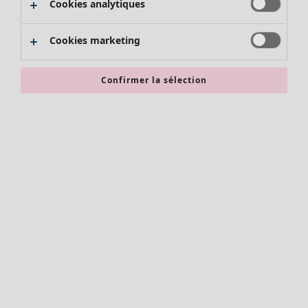
Cookies analytiques
Promos SOLDES
Les promos de Gudrun Sjödén
Cookies marketing
Nouvel arrivage
Bonnes affaires en soldes - jusqu'à -70
Confirmer la sélection