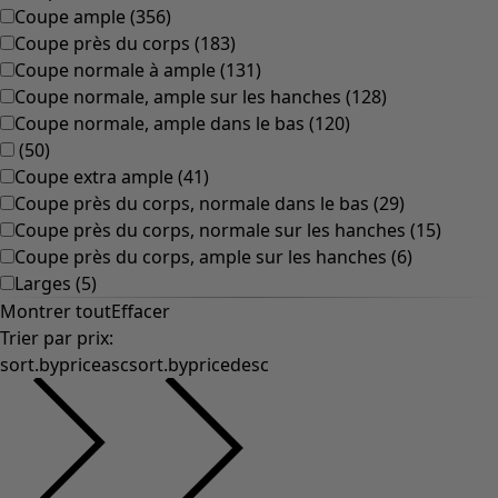
Coupe ample
(
356
)
Coupe près du corps
(
183
)
Coupe normale à ample
(
131
)
Coupe normale, ample sur les hanches
(
128
)
Coupe normale, ample dans le bas
(
120
)
(
50
)
Coupe extra ample
(
41
)
Coupe près du corps, normale dans le bas
(
29
)
Coupe près du corps, normale sur les hanches
(
15
)
Coupe près du corps, ample sur les hanches
(
6
)
Larges
(
5
)
Montrer tout
Effacer
Trier par prix
:
sort.bypriceasc
sort.bypricedesc