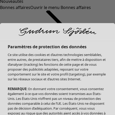
Nouveautés
Bonnes affaires
Ouvrir le menu Bonnes affaires
Paramètres de protection des données
Ce site utilise des cookies et d’autres technologies semblables,
entre autres, de prestataires tiers, afin de mettre à disposition et
d’analyser (tracking) les fonctions de cette page et de vous
proposer des publicités adaptées, reposant sur votre
Soldes Vêtements
Vêtements
Ouvrir le menu Vêtements
comportement sur le site et votre profil (targeting), par exemple
sur les réseaux sociaux et d’autres sites Internet.
Tous les vêtements
Robes
REMARQUE:
En donnant votre consentement, vous consentez
Tuniques
également à ce que vos données soient transmises aux États-
Blouses
Unis. Les États-Unis n’offrent pas un niveau de protection des
données comparable à celui de l’UE. Les États-Unis ne disposent
Tops
pas de décision d’adéquation. Par conséquent, vous vous
Gilets
exposez au risque que des autorités aient accès à vos données à