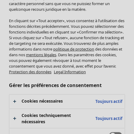
Pantalon
caractère personnel sans que vous ne puissiez former un
quelconque recours juridique en la matière.
Jupes
Manteaux & vestes
Vêtements
Maison
Ouvrir le menu Maison
En cliquant sur «Tout accepter», vous consentez à l’utilisation des
Leggings et collants
Nouveautés
fonctions décrites précédemment. Vous pouvez sélectionner des
Accessoires
fonctions individuelles en cliquant sur «Confirmer ma sélection».
Tous les vêtements
Si vous cliquez sur «Tout refuser», aucune fonction de tracking et
Chaussures
Robes
de targeting ne sera exécutée. Vous trouverez de plus amples
Vêtements de bain
Soldes Mobilier
Tuniques
informations dans notre
politique de protection
des données et
Basics
Bonnes affaires déco
dans nos
mentions légales
. Dans les paramètres des cookies,
Pulls
Décoration
vous pouvez également révoquer à tout moment le
Tops
consentement que vous avez donné, avec effet pour l’avenir.
Textiles
Pulls en tricot
Protection des données
Legal Information
Tapis
Gilets sans manches
Maison
Offres
Ouvrir le menu Offres
Éponge
Pantalons
Gérer les préférences de consentement
Nouveautés
Chemises et blouses
Voir toute la décoration
Gilets
Coussins
Cookies nécessaires
Toujours actif
Manteaux & vestes
Rideaux
Jupes
Tapis
Cookies techniquement
Toujours actif
Éponge
nécessaires
Céramique et verre