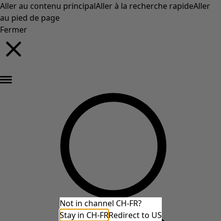
Aller au contenu principal
Aller à la recherche rapide
Aller
au pied de page
Fermer
Nouveautés : la collection d'automne haute en couleur de Gudrun »
Not in channel CH-FR?
Stay in CH-FR
Redirect to US