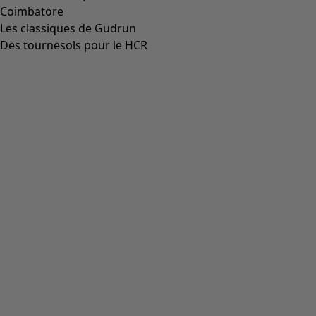
00014
(
55
)
36
(
135
)
37
(
135
)
38
(
135
)
39
(
135
)
40
(
135
)
41
(
135
)
42
(
135
)
Matière
Matière
COTON
(
1825
)
ÉLASTHANNE
(
382
)
LIN
(
347
)
POLYAMIDE
(
319
)
LAINE
(
284
)
MODAL
(
162
)
LYOCELL
(
132
)