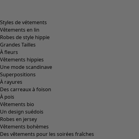
Filtrer
Coloris
Coloris
Écru
Naturel
Jaune
Rouge
Rose
Bleu
Lilas
Vert
Marron
Gris
Noir
Taille