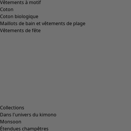
Taille
L
(
2047
)
L/XL
(
56
)
M
(
1991
)
Taille unique
(
234
)
S
(
1991
)
S/M
(
112
)
XL
(
2047
)
XS
(
636
)
XXL
(
1145
)
00000
(
38
)
00006
(
111
)
00007
(
8
)
00008
(
111
)
00010
(
111
)
00011
(
8
)
00012
(
111
)