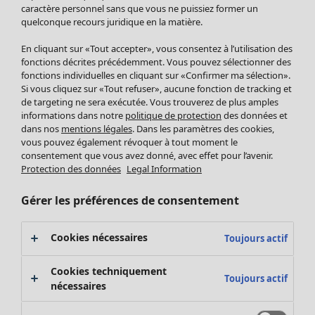
Pantalon
caractère personnel sans que vous ne puissiez former un
quelconque recours juridique en la matière.
Jupes
Manteaux & vestes
Vêtements
Maison
Ouvrir le menu Maison
En cliquant sur «Tout accepter», vous consentez à l’utilisation des
Leggings et collants
Nouveautés
fonctions décrites précédemment. Vous pouvez sélectionner des
Accessoires
fonctions individuelles en cliquant sur «Confirmer ma sélection».
Tous les vêtements
Si vous cliquez sur «Tout refuser», aucune fonction de tracking et
Chaussures
Robes
de targeting ne sera exécutée. Vous trouverez de plus amples
Vêtements de bain
Soldes Mobilier
Tuniques
informations dans notre
politique de protection
des données et
Basics
Bonnes affaires déco
dans nos
mentions légales
. Dans les paramètres des cookies,
Pulls
Décoration
vous pouvez également révoquer à tout moment le
Tops
consentement que vous avez donné, avec effet pour l’avenir.
Textiles
Pulls en tricot
Protection des données
Legal Information
Tapis
Gilets sans manches
Maison
Offres
Ouvrir le menu Offres
Éponge
Pantalons
Gérer les préférences de consentement
Nouveautés
Chemises et blouses
Voir toute la décoration
Gilets
Coussins
Cookies nécessaires
Toujours actif
Manteaux & vestes
Rideaux
Jupes
Tapis
Cookies techniquement
Toujours actif
Éponge
nécessaires
Céramique et verre