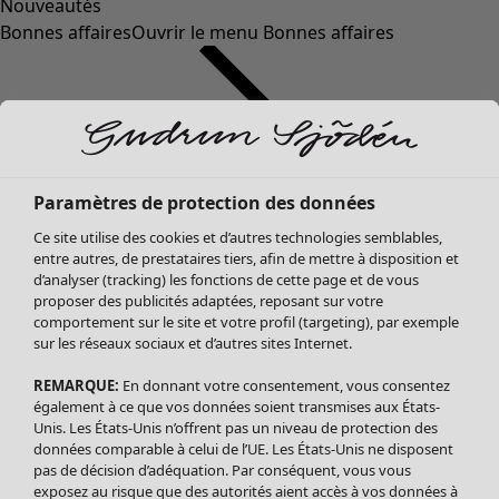
Nouveautés
Bonnes affaires
Ouvrir le menu Bonnes affaires
Paramètres de protection des données
Ce site utilise des cookies et d’autres technologies semblables,
entre autres, de prestataires tiers, afin de mettre à disposition et
d’analyser (tracking) les fonctions de cette page et de vous
proposer des publicités adaptées, reposant sur votre
Soldes Vêtements
Vêtements
Ouvrir le menu Vêtements
comportement sur le site et votre profil (targeting), par exemple
sur les réseaux sociaux et d’autres sites Internet.
Tous les vêtements
Robes
REMARQUE:
En donnant votre consentement, vous consentez
Tuniques
également à ce que vos données soient transmises aux États-
Blouses
Unis. Les États-Unis n’offrent pas un niveau de protection des
données comparable à celui de l’UE. Les États-Unis ne disposent
Tops
pas de décision d’adéquation. Par conséquent, vous vous
Gilets
exposez au risque que des autorités aient accès à vos données à