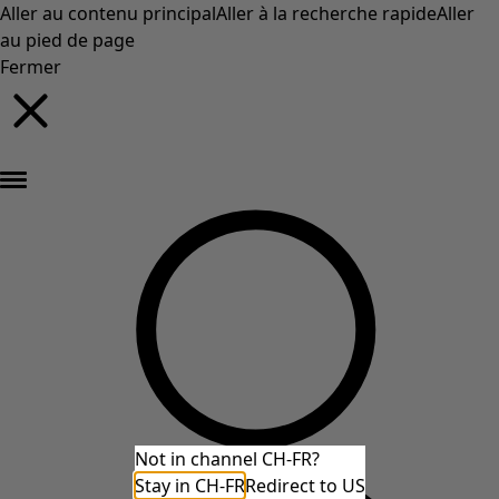
Aller au contenu principal
Aller à la recherche rapide
Aller
au pied de page
Fermer
Nouveautés : la collection d'automne haute en couleur de Gudrun »
Not in channel CH-FR?
Stay in CH-FR
Redirect to US