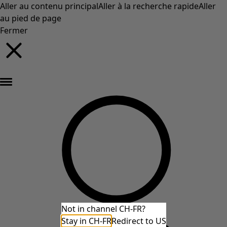
Aller au contenu principal
Aller à la recherche rapide
Aller
au pied de page
Fermer
Nouveautés : la collection d'automne haute en couleur de Gudrun »
Not in channel CH-FR?
Stay in CH-FR
Redirect to US