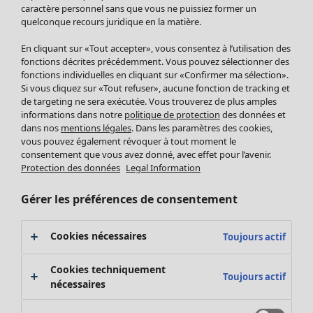
Pantalon
caractère personnel sans que vous ne puissiez former un
quelconque recours juridique en la matière.
Jupes
Manteaux & vestes
En cliquant sur «Tout accepter», vous consentez à l’utilisation des
Leggings et collants
fonctions décrites précédemment. Vous pouvez sélectionner des
Accessoires
fonctions individuelles en cliquant sur «Confirmer ma sélection».
Si vous cliquez sur «Tout refuser», aucune fonction de tracking et
Chaussures
de targeting ne sera exécutée. Vous trouverez de plus amples
Vêtements de bain
Soldes Mobilier
informations dans notre
politique de protection
des données et
Basics
Bonnes affaires déco
dans nos
mentions légales
. Dans les paramètres des cookies,
Décoration
vous pouvez également révoquer à tout moment le
consentement que vous avez donné, avec effet pour l’avenir.
Textiles
Protection des données
Legal Information
Tapis
Éponge
Gérer les préférences de consentement
Cookies nécessaires
Toujours actif
Cookies techniquement
Toujours actif
nécessaires