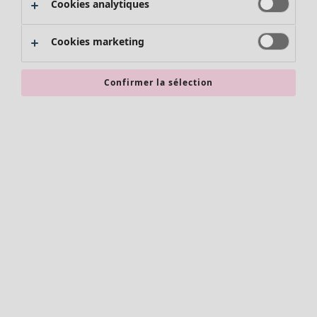
Cookies analytiques
Promos SOLDES
Les promos de Gudrun Sjödén
Cookies marketing
Nouvel arrivage
Bonnes affaires en soldes - jusqu'à -70
Confirmer la sélection