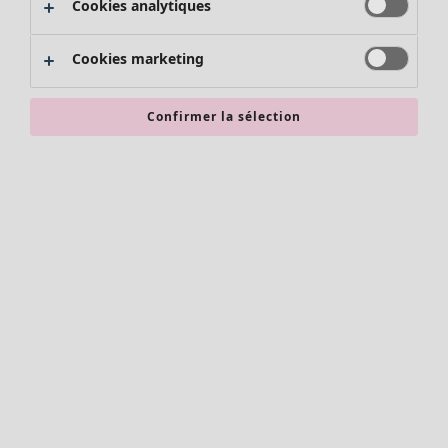
Cookies analytiques
Promos SOLDES
Les promos de Gudrun Sjödén
Cookies marketing
Nouvel arrivage
Bonnes affaires en soldes - jusqu'à -70
Confirmer la sélection