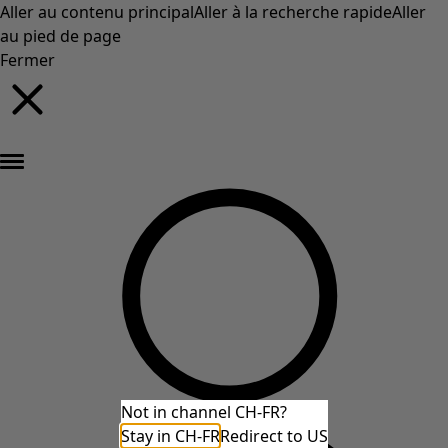
Aller au contenu principal
Aller à la recherche rapide
Aller
au pied de page
Fermer
Nouveautés : la collection d'automne haute en couleur de Gudrun »
Not in channel CH-FR?
Stay in CH-FR
Redirect to US