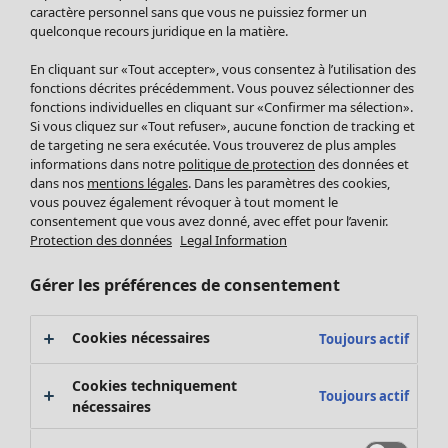
Pantalon
caractère personnel sans que vous ne puissiez former un
quelconque recours juridique en la matière.
Jupes
Manteaux & vestes
En cliquant sur «Tout accepter», vous consentez à l’utilisation des
Leggings et collants
fonctions décrites précédemment. Vous pouvez sélectionner des
Accessoires
fonctions individuelles en cliquant sur «Confirmer ma sélection».
Si vous cliquez sur «Tout refuser», aucune fonction de tracking et
Chaussures
de targeting ne sera exécutée. Vous trouverez de plus amples
Vêtements de bain
Soldes Mobilier
informations dans notre
politique de protection
des données et
Basics
Bonnes affaires déco
dans nos
mentions légales
. Dans les paramètres des cookies,
Décoration
vous pouvez également révoquer à tout moment le
consentement que vous avez donné, avec effet pour l’avenir.
Textiles
Protection des données
Legal Information
Tapis
Éponge
Gérer les préférences de consentement
Cookies nécessaires
Toujours actif
Cookies techniquement
Toujours actif
nécessaires