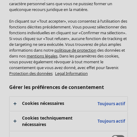
Pantalon
caractère personnel sans que vous ne puissiez former un
quelconque recours juridique en la matière.
Jupes
Manteaux & vestes
En cliquant sur «Tout accepter», vous consentez à l’utilisation des
Leggings et collants
fonctions décrites précédemment. Vous pouvez sélectionner des
Accessoires
fonctions individuelles en cliquant sur «Confirmer ma sélection».
Si vous cliquez sur «Tout refuser», aucune fonction de tracking et
Chaussures
de targeting ne sera exécutée. Vous trouverez de plus amples
Vêtements de bain
Soldes Mobilier
informations dans notre
politique de protection
des données et
Basics
Bonnes affaires déco
dans nos
mentions légales
. Dans les paramètres des cookies,
Décoration
vous pouvez également révoquer à tout moment le
consentement que vous avez donné, avec effet pour l’avenir.
Textiles
Protection des données
Legal Information
Tapis
Éponge
Gérer les préférences de consentement
Cookies nécessaires
Toujours actif
Cookies techniquement
Toujours actif
nécessaires