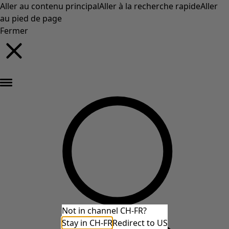
Aller au contenu principal
Aller à la recherche rapide
Aller
au pied de page
Fermer
Nouveautés : la collection d'automne haute en couleur de Gudrun »
Not in channel CH-FR?
Stay in CH-FR
Redirect to US