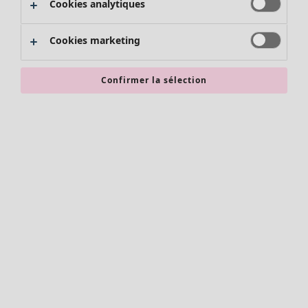
Cookies analytiques
Promos SOLDES
Les promos de Gudrun Sjödén
Cookies marketing
Nouvel arrivage
Bonnes affaires en soldes - jusqu'à -70
Confirmer la sélection