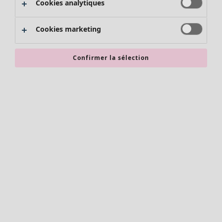
Cookies analytiques
Promos SOLDES
Les promos de Gudrun Sjödén
Cookies marketing
Nouvel arrivage
Bonnes affaires en soldes - jusqu'à -70
Confirmer la sélection