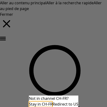
Aller au contenu principal
Aller à la recherche rapide
Aller
au pied de page
Fermer
Nouveautés : la collection d'automne haute en couleur de Gudrun »
Not in channel CH-FR?
Stay in CH-FR
Redirect to US