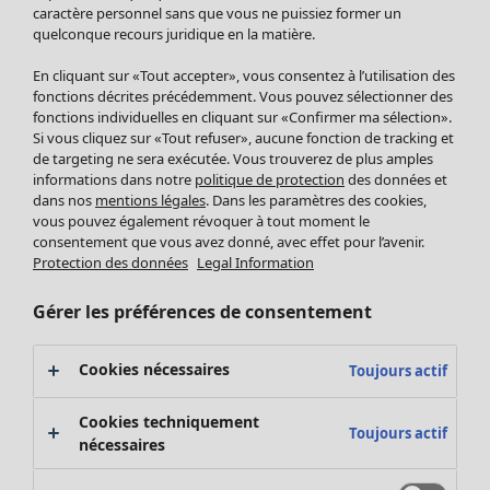
Pantalon
caractère personnel sans que vous ne puissiez former un
quelconque recours juridique en la matière.
Jupes
Manteaux & vestes
En cliquant sur «Tout accepter», vous consentez à l’utilisation des
Leggings et collants
fonctions décrites précédemment. Vous pouvez sélectionner des
Accessoires
fonctions individuelles en cliquant sur «Confirmer ma sélection».
Si vous cliquez sur «Tout refuser», aucune fonction de tracking et
Chaussures
de targeting ne sera exécutée. Vous trouverez de plus amples
Vêtements de bain
Soldes Mobilier
informations dans notre
politique de protection
des données et
Basics
Bonnes affaires déco
dans nos
mentions légales
. Dans les paramètres des cookies,
Décoration
vous pouvez également révoquer à tout moment le
consentement que vous avez donné, avec effet pour l’avenir.
Textiles
Protection des données
Legal Information
Tapis
Éponge
Gérer les préférences de consentement
Cookies nécessaires
Toujours actif
Cookies techniquement
Toujours actif
nécessaires