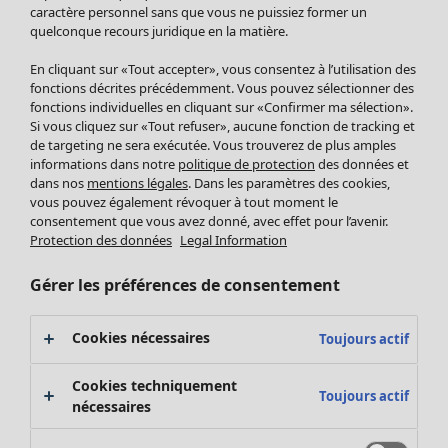
Pantalon
caractère personnel sans que vous ne puissiez former un
quelconque recours juridique en la matière.
Jupes
Manteaux & vestes
En cliquant sur «Tout accepter», vous consentez à l’utilisation des
Leggings et collants
fonctions décrites précédemment. Vous pouvez sélectionner des
Accessoires
fonctions individuelles en cliquant sur «Confirmer ma sélection».
Si vous cliquez sur «Tout refuser», aucune fonction de tracking et
Chaussures
de targeting ne sera exécutée. Vous trouverez de plus amples
Vêtements de bain
Soldes Mobilier
informations dans notre
politique de protection
des données et
Basics
Bonnes affaires déco
dans nos
mentions légales
. Dans les paramètres des cookies,
Décoration
vous pouvez également révoquer à tout moment le
consentement que vous avez donné, avec effet pour l’avenir.
Textiles
Protection des données
Legal Information
Tapis
Éponge
Gérer les préférences de consentement
Cookies nécessaires
Toujours actif
Cookies techniquement
Toujours actif
nécessaires