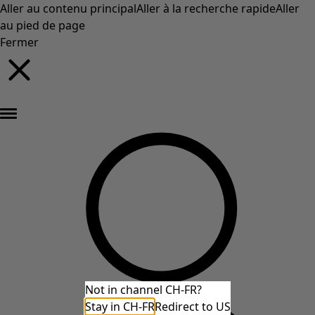
Aller au contenu principal
Aller à la recherche rapide
Aller
au pied de page
Fermer
Nouveautés : la collection d'automne haute en couleur de Gudrun »
Not in channel CH-FR?
Stay in CH-FR
Redirect to US