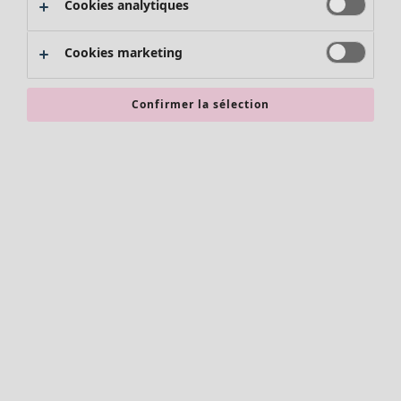
Cookies analytiques
Promos SOLDES
Les promos de Gudrun Sjödén
Cookies marketing
Nouvel arrivage
Bonnes affaires en soldes - jusqu'à -70
Confirmer la sélection