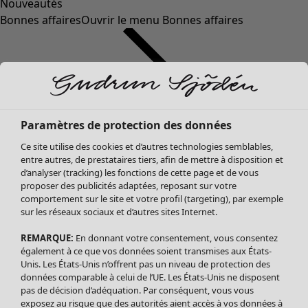
Nouveautés
Bonnes affaires
Ouvrir le menu Bonnes affaires
Paramètres de protection des données
Ce site utilise des cookies et d’autres technologies semblables,
entre autres, de prestataires tiers, afin de mettre à disposition et
d’analyser (tracking) les fonctions de cette page et de vous
proposer des publicités adaptées, reposant sur votre
Soldes Vêtements
Vêtements
Ouvrir le menu Vêtements
comportement sur le site et votre profil (targeting), par exemple
sur les réseaux sociaux et d’autres sites Internet.
Tous les vêtements
Robes
REMARQUE:
En donnant votre consentement, vous consentez
Tuniques
également à ce que vos données soient transmises aux États-
Blouses
Unis. Les États-Unis n’offrent pas un niveau de protection des
données comparable à celui de l’UE. Les États-Unis ne disposent
Tops
pas de décision d’adéquation. Par conséquent, vous vous
Gilets
exposez au risque que des autorités aient accès à vos données à