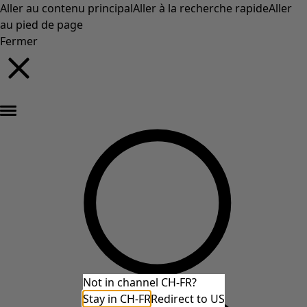
Aller au contenu principal
Aller à la recherche rapide
Aller
au pied de page
Fermer
Nouveautés : la collection d'automne haute en couleur de Gudrun »
Not in channel CH-FR?
Stay in CH-FR
Redirect to US