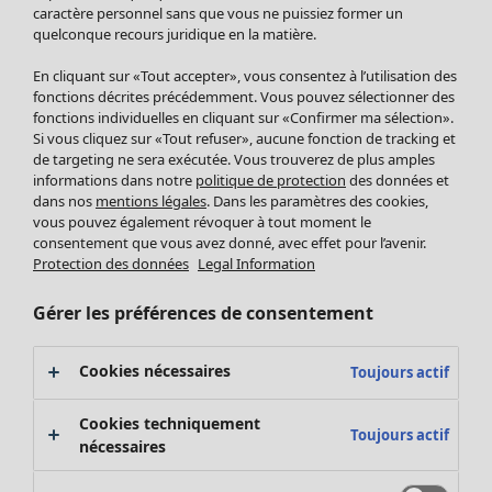
Pantalon
caractère personnel sans que vous ne puissiez former un
quelconque recours juridique en la matière.
Jupes
Manteaux & vestes
Vêtements
Maison
Ouvrir le menu Maison
En cliquant sur «Tout accepter», vous consentez à l’utilisation des
Leggings et collants
Nouveautés
fonctions décrites précédemment. Vous pouvez sélectionner des
Accessoires
fonctions individuelles en cliquant sur «Confirmer ma sélection».
Tous les vêtements
Si vous cliquez sur «Tout refuser», aucune fonction de tracking et
Chaussures
Robes
de targeting ne sera exécutée. Vous trouverez de plus amples
Vêtements de bain
Soldes Mobilier
Tuniques
informations dans notre
politique de protection
des données et
Basics
Bonnes affaires déco
dans nos
mentions légales
. Dans les paramètres des cookies,
Pulls
Décoration
vous pouvez également révoquer à tout moment le
Tops
consentement que vous avez donné, avec effet pour l’avenir.
Textiles
Pulls en tricot
Protection des données
Legal Information
Tapis
Gilets sans manches
Maison
Offres
Ouvrir le menu Offres
Éponge
Pantalons
Gérer les préférences de consentement
Nouveautés
Chemises et blouses
Voir toute la décoration
Gilets
Coussins
Cookies nécessaires
Toujours actif
Manteaux & vestes
Rideaux
Jupes
Tapis
Cookies techniquement
Toujours actif
Éponge
nécessaires
Céramique et verre