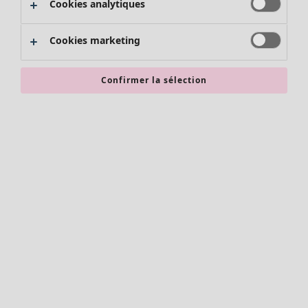
Cookies analytiques
Promos SOLDES
Les promos de Gudrun Sjödén
Cookies marketing
Nouvel arrivage
Bonnes affaires en soldes - jusqu'à -70
Confirmer la sélection