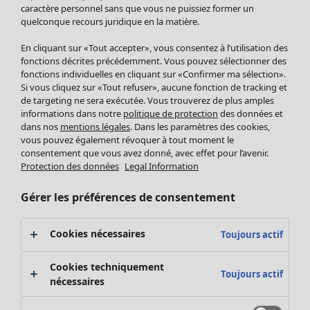
Pantalon
caractère personnel sans que vous ne puissiez former un
quelconque recours juridique en la matière.
Jupes
Manteaux & vestes
En cliquant sur «Tout accepter», vous consentez à l’utilisation des
Leggings et collants
fonctions décrites précédemment. Vous pouvez sélectionner des
Accessoires
fonctions individuelles en cliquant sur «Confirmer ma sélection».
Si vous cliquez sur «Tout refuser», aucune fonction de tracking et
Chaussures
de targeting ne sera exécutée. Vous trouverez de plus amples
Vêtements de bain
Soldes Mobilier
informations dans notre
politique de protection
des données et
Basics
Bonnes affaires déco
dans nos
mentions légales
. Dans les paramètres des cookies,
Décoration
vous pouvez également révoquer à tout moment le
consentement que vous avez donné, avec effet pour l’avenir.
Textiles
Protection des données
Legal Information
Tapis
Éponge
Gérer les préférences de consentement
Cookies nécessaires
Toujours actif
Cookies techniquement
Toujours actif
nécessaires