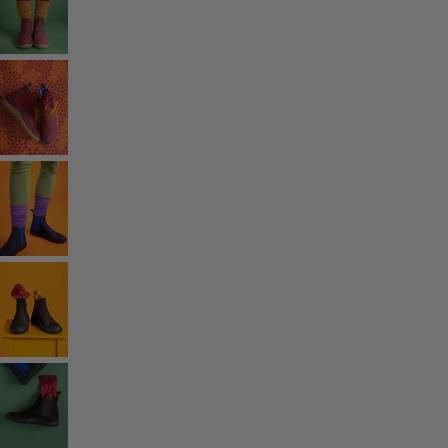
Vêtements à motif
Coton
Coton biologique
Maillots de bain et vêtements de plage
Vêtements de fête
Collections
Dans l'univers du kimono
Monsoon
Étendues champêtres