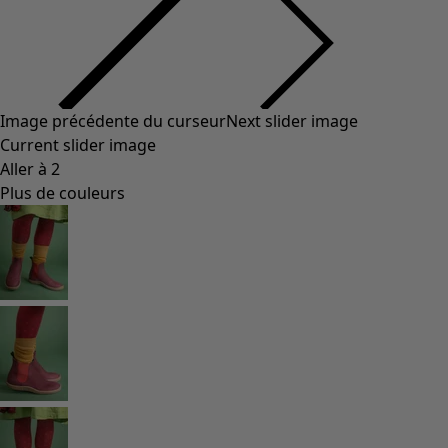
Styles de vétements
Vêtements en lin
Robes de style hippie
Grandes Tailles
À fleurs
Vêtements hippies
Une mode scandinave
Superpositions
À rayures
Des carreaux à foison
À pois
Vêtements bio
Un design suédois
Robes en jersey
Vêtements bohèmes
Des vêtements pour les soirées fraîches