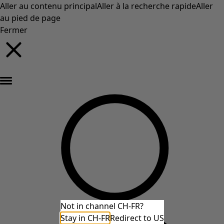
Aller au contenu principal
Aller à la recherche rapide
Aller
au pied de page
Fermer
Nouveautés : la collection d'automne haute en couleur de Gudrun »
Not in channel CH-FR?
Stay in CH-FR
Redirect to US