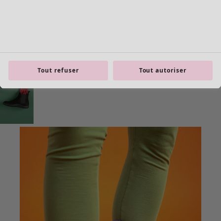
Tout refuser
Tout autoriser
Les basiques
Tous les basiques
Nouveautés basiques
Robes & Tuniques
Tops
Pantalons & Leggings
Basiques tissés
Basiques en jersey
Basiques en maille