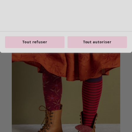
Tout refuser
Tout autoriser
Les basiques
Tous les basiques
Nouveautés basiques
Robes & Tuniques
Tops
Pantalons & Leggings
Basiques tissés
Basiques en jersey
Basiques en maille