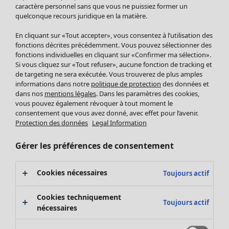
Pantalon
caractère personnel sans que vous ne puissiez former un
quelconque recours juridique en la matière.
Jupes
Manteaux & vestes
En cliquant sur «Tout accepter», vous consentez à l’utilisation des
Leggings et collants
fonctions décrites précédemment. Vous pouvez sélectionner des
Accessoires
fonctions individuelles en cliquant sur «Confirmer ma sélection».
Si vous cliquez sur «Tout refuser», aucune fonction de tracking et
Chaussures
de targeting ne sera exécutée. Vous trouverez de plus amples
Vêtements de bain
Soldes Mobilier
informations dans notre
politique de protection
des données et
Basics
Bonnes affaires déco
dans nos
mentions légales
. Dans les paramètres des cookies,
Décoration
vous pouvez également révoquer à tout moment le
consentement que vous avez donné, avec effet pour l’avenir.
Textiles
Protection des données
Legal Information
Tapis
Éponge
Gérer les préférences de consentement
Cookies nécessaires
Toujours actif
Cookies techniquement
Toujours actif
nécessaires