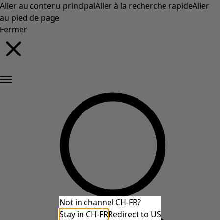
Aller au contenu principal
Aller à la recherche rapide
Aller
au pied de page
Fermer
Nouveautés : la collection d'automne haute en couleur de Gudrun »
Not in channel CH-FR?
Stay in CH-FR
Redirect to US