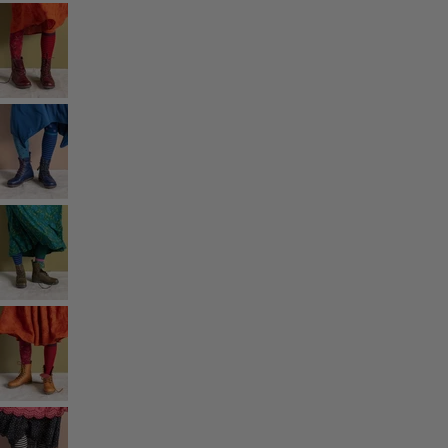
Styles de vétements
Vêtements en lin
Robes de style hippie
Grandes Tailles
À fleurs
Vêtements hippies
Une mode scandinave
Superpositions
À rayures
Des carreaux à foison
À pois
Vêtements bio
Un design suédois
Robes en jersey
Vêtements bohèmes
Des vêtements pour les soirées fraîches