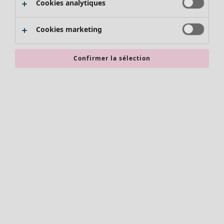
Cookies analytiques
Promos SOLDES
Les promos de Gudrun Sjödén
Cookies marketing
Nouvel arrivage
Bonnes affaires en soldes - jusqu'à -70
Confirmer la sélection