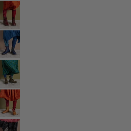
Styles de vétements
Vêtements en lin
Robes de style hippie
Grandes Tailles
À fleurs
Vêtements hippies
Une mode scandinave
Superpositions
À rayures
Des carreaux à foison
À pois
Vêtements bio
Un design suédois
Robes en jersey
Vêtements bohèmes
Des vêtements pour les soirées fraîches