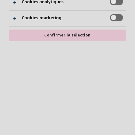
Cookies analytiques
Promos SOLDES
Les promos de Gudrun Sjödén
Cookies marketing
Nouvel arrivage
Bonnes affaires en soldes - jusqu'à -70
Confirmer la sélection