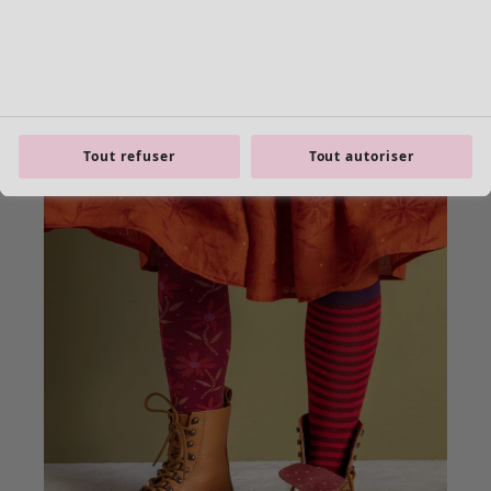
Tout refuser
Tout autoriser
Les basiques
Tous les basiques
Nouveautés basiques
Robes & Tuniques
Tops
Pantalons & Leggings
Basiques tissés
Basiques en jersey
Basiques en maille