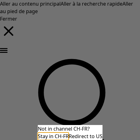
Aller au contenu principal
Aller à la recherche rapide
Aller
au pied de page
Fermer
Nouveautés : la collection d'automne haute en couleur de Gudrun »
Not in channel CH-FR?
Stay in CH-FR
Redirect to US