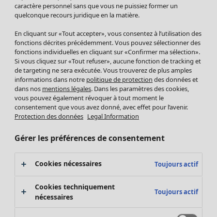
Pantalon
caractère personnel sans que vous ne puissiez former un
quelconque recours juridique en la matière.
Jupes
Manteaux & vestes
En cliquant sur «Tout accepter», vous consentez à l’utilisation des
Leggings et collants
fonctions décrites précédemment. Vous pouvez sélectionner des
Accessoires
fonctions individuelles en cliquant sur «Confirmer ma sélection».
Si vous cliquez sur «Tout refuser», aucune fonction de tracking et
Chaussures
de targeting ne sera exécutée. Vous trouverez de plus amples
Vêtements de bain
Soldes Mobilier
informations dans notre
politique de protection
des données et
Basics
Bonnes affaires déco
dans nos
mentions légales
. Dans les paramètres des cookies,
Décoration
vous pouvez également révoquer à tout moment le
consentement que vous avez donné, avec effet pour l’avenir.
Textiles
Protection des données
Legal Information
Tapis
Éponge
Gérer les préférences de consentement
Cookies nécessaires
Toujours actif
Cookies techniquement
Toujours actif
nécessaires