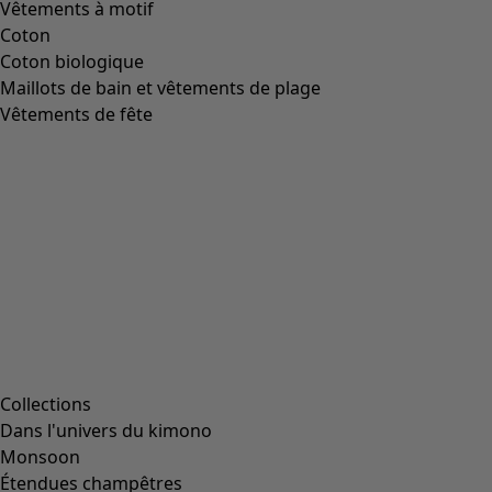
Bottines « Pepper » en cuir nappa
Icône de liste de souhaits
Prix bonne affaire
:
CHF 64.00
Prix
:
CHF 189.00
Coloris
noir
99
Taille