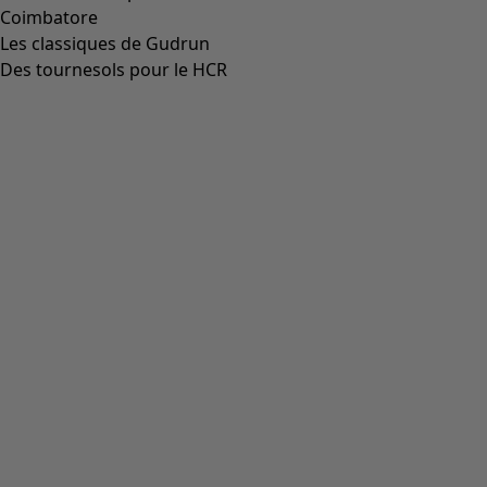
36
37
38
39
40
41
42
Tableau des tailles
Tableau des tailles
Ajouter au panier
Plus que quelques exemplaires
Les frais de livraison sont de 7 CHF
Achat liberté pendant 14 jours. Vous pouvez échanger vos
articles gratuitement.
Le délai de livraison est de 4 à 7 jours, si la marchandise est
en stock.
Informations sur le produit