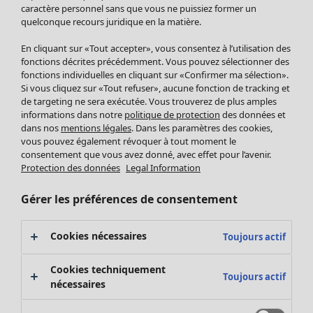
Pantalon
caractère personnel sans que vous ne puissiez former un
quelconque recours juridique en la matière.
Jupes
Manteaux & vestes
Vêtements
Maison
Ouvrir le menu Maison
En cliquant sur «Tout accepter», vous consentez à l’utilisation des
Leggings et collants
Nouveautés
fonctions décrites précédemment. Vous pouvez sélectionner des
Accessoires
fonctions individuelles en cliquant sur «Confirmer ma sélection».
Tous les vêtements
Si vous cliquez sur «Tout refuser», aucune fonction de tracking et
Chaussures
Robes
de targeting ne sera exécutée. Vous trouverez de plus amples
Vêtements de bain
Soldes Mobilier
Tuniques
informations dans notre
politique de protection
des données et
Basics
Bonnes affaires déco
dans nos
mentions légales
. Dans les paramètres des cookies,
Pulls
Décoration
vous pouvez également révoquer à tout moment le
Tops
consentement que vous avez donné, avec effet pour l’avenir.
Textiles
Pulls en tricot
Protection des données
Legal Information
Tapis
Gilets sans manches
Maison
Offres
Ouvrir le menu Offres
Éponge
Pantalons
Gérer les préférences de consentement
Nouveautés
Chemises et blouses
Voir toute la décoration
Gilets
Coussins
Cookies nécessaires
Toujours actif
Manteaux & vestes
Rideaux
Jupes
Tapis
Cookies techniquement
Toujours actif
Éponge
nécessaires
Céramique et verre