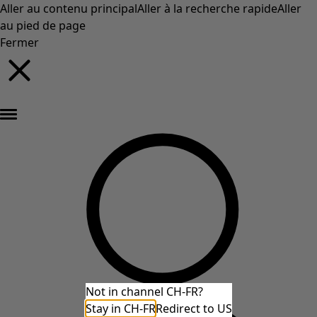
Aller au contenu principal
Aller à la recherche rapide
Aller
au pied de page
Fermer
Nouveautés : la collection d'automne haute en couleur de Gudrun »
Not in channel CH-FR?
Stay in CH-FR
Redirect to US