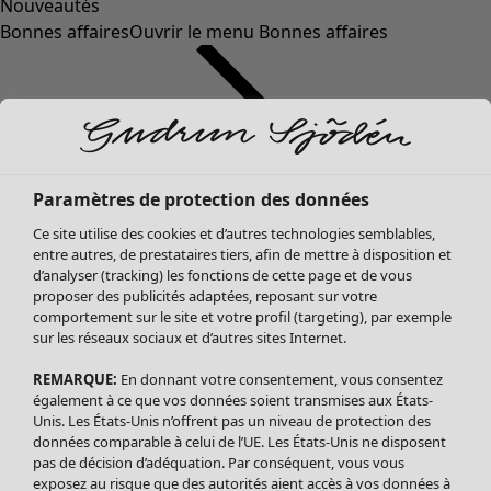
Nouveautés
Bonnes affaires
Ouvrir le menu Bonnes affaires
Paramètres de protection des données
Ce site utilise des cookies et d’autres technologies semblables,
entre autres, de prestataires tiers, afin de mettre à disposition et
d’analyser (tracking) les fonctions de cette page et de vous
proposer des publicités adaptées, reposant sur votre
Soldes Vêtements
Vêtements
Ouvrir le menu Vêtements
comportement sur le site et votre profil (targeting), par exemple
sur les réseaux sociaux et d’autres sites Internet.
Tous les vêtements
Robes
REMARQUE:
En donnant votre consentement, vous consentez
Tuniques
également à ce que vos données soient transmises aux États-
Blouses
Unis. Les États-Unis n’offrent pas un niveau de protection des
données comparable à celui de l’UE. Les États-Unis ne disposent
Tops
pas de décision d’adéquation. Par conséquent, vous vous
Gilets
exposez au risque que des autorités aient accès à vos données à