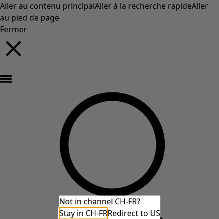
Aller au contenu principal
Aller à la recherche rapide
Aller
au pied de page
Fermer
Nouveautés : la collection d'automne haute en couleur de Gudrun »
Not in channel CH-FR?
Stay in CH-FR
Redirect to US