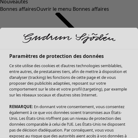
Nouveautés
Bonnes affaires
Ouvrir le menu Bonnes affaires
Paramètres de protection des données
Ce site utilise des cookies et d’autres technologies semblables,
entre autres, de prestataires tiers, afin de mettre à disposition et
d’analyser (tracking) les fonctions de cette page et de vous
proposer des publicités adaptées, reposant sur votre
Soldes Vêtements
Vêtements
Ouvrir le menu Vêtements
comportement sur le site et votre profil (targeting), par exemple
sur les réseaux sociaux et d’autres sites Internet.
Tous les vêtements
Robes
REMARQUE:
En donnant votre consentement, vous consentez
Tuniques
également à ce que vos données soient transmises aux États-
Blouses
Unis. Les États-Unis n’offrent pas un niveau de protection des
données comparable à celui de l’UE. Les États-Unis ne disposent
Tops
pas de décision d’adéquation. Par conséquent, vous vous
Gilets
exposez au risque que des autorités aient accès à vos données à