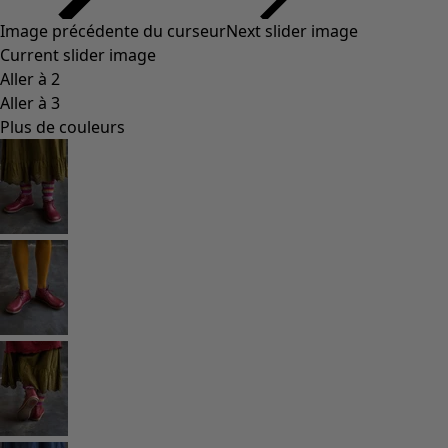
Styles de vétements
Vêtements en lin
Robes de style hippie
Grandes Tailles
À fleurs
Vêtements hippies
Une mode scandinave
Superpositions
À rayures
Des carreaux à foison
À pois
Vêtements bio
Un design suédois
Robes en jersey
Vêtements bohèmes
Des vêtements pour les soirées fraîches