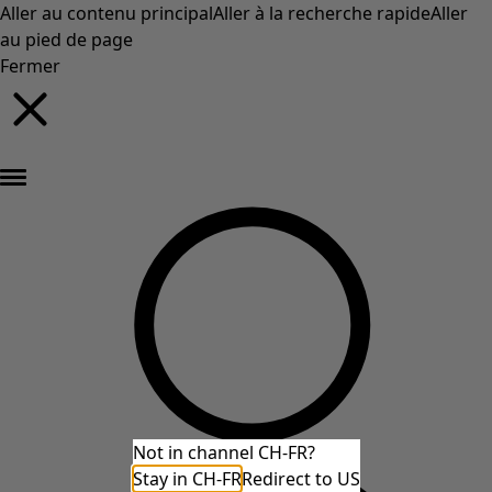
Aller au contenu principal
Aller à la recherche rapide
Aller
au pied de page
Fermer
Nouveautés : la collection d'automne haute en couleur de Gudrun »
Not in channel CH-FR?
Stay in CH-FR
Redirect to US