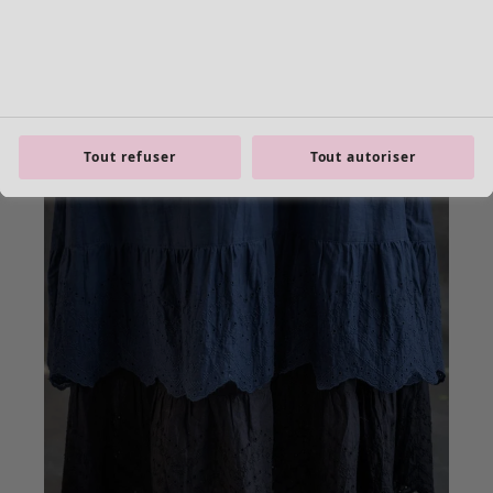
Tout refuser
Tout autoriser
Les basiques
Tous les basiques
Nouveautés basiques
Robes & Tuniques
Tops
Pantalons & Leggings
Basiques tissés
Basiques en jersey
Basiques en maille