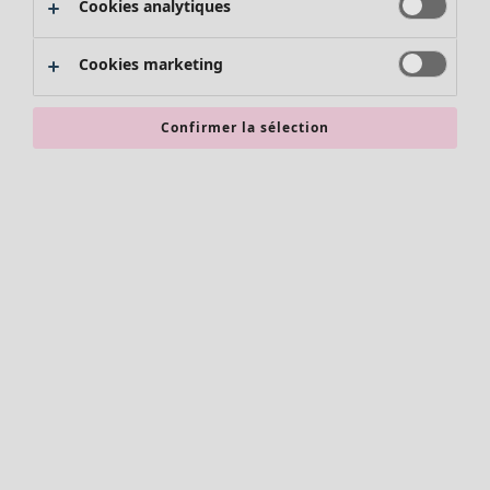
Cookies analytiques
Promos SOLDES
Les promos de Gudrun Sjödén
Cookies marketing
Nouvel arrivage
Bonnes affaires en soldes - jusqu'à -70
Confirmer la sélection