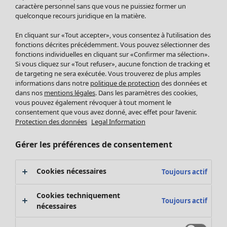
Pantalon
caractère personnel sans que vous ne puissiez former un
quelconque recours juridique en la matière.
Jupes
Manteaux & vestes
En cliquant sur «Tout accepter», vous consentez à l’utilisation des
Leggings et collants
fonctions décrites précédemment. Vous pouvez sélectionner des
Accessoires
fonctions individuelles en cliquant sur «Confirmer ma sélection».
Si vous cliquez sur «Tout refuser», aucune fonction de tracking et
Chaussures
de targeting ne sera exécutée. Vous trouverez de plus amples
Vêtements de bain
Soldes Mobilier
informations dans notre
politique de protection
des données et
Basics
Bonnes affaires déco
dans nos
mentions légales
. Dans les paramètres des cookies,
Décoration
vous pouvez également révoquer à tout moment le
consentement que vous avez donné, avec effet pour l’avenir.
Textiles
Protection des données
Legal Information
Tapis
Éponge
Gérer les préférences de consentement
Cookies nécessaires
Toujours actif
Cookies techniquement
Toujours actif
nécessaires