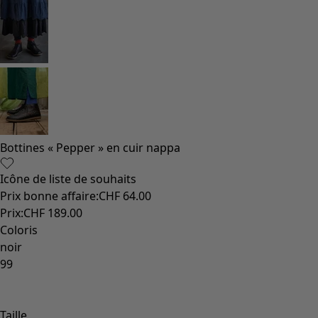
Vêtements à motif
Coton
Coton biologique
Maillots de bain et vêtements de plage
Vêtements de fête
Collections
Dans l'univers du kimono
Monsoon
Étendues champêtres