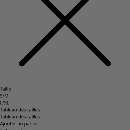
Styles de vétements
Vêtements en lin
Robes de style hippie
Grandes Tailles
À fleurs
Vêtements hippies
Une mode scandinave
Superpositions
À rayures
Des carreaux à foison
À pois
Vêtements bio
Un design suédois
Robes en jersey
Vêtements bohèmes
Des vêtements pour les soirées fraîches