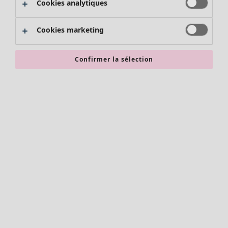
Cookies analytiques
Promos SOLDES
Les promos de Gudrun Sjödén
Cookies marketing
Nouvel arrivage
Bonnes affaires en soldes - jusqu'à -70
Confirmer la sélection