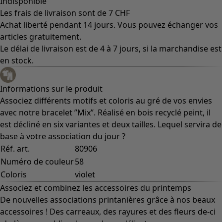
Vêtements à motif
Coton
Coton biologique
Maillots de bain et vêtements de plage
Vêtements de fête
Collections
Dans l'univers du kimono
Monsoon
Étendues champêtres