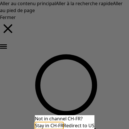
Aller au contenu principal
Aller à la recherche rapide
Aller
au pied de page
Fermer
Nouveautés : la collection d'automne haute en couleur de Gudrun »
Not in channel CH-FR?
Stay in CH-FR
Redirect to US