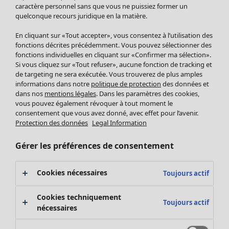
Pantalon
caractère personnel sans que vous ne puissiez former un
quelconque recours juridique en la matière.
Jupes
Manteaux & vestes
En cliquant sur «Tout accepter», vous consentez à l’utilisation des
Leggings et collants
fonctions décrites précédemment. Vous pouvez sélectionner des
Accessoires
fonctions individuelles en cliquant sur «Confirmer ma sélection».
Si vous cliquez sur «Tout refuser», aucune fonction de tracking et
Chaussures
de targeting ne sera exécutée. Vous trouverez de plus amples
Vêtements de bain
Soldes Mobilier
informations dans notre
politique de protection
des données et
Basics
Bonnes affaires déco
dans nos
mentions légales
. Dans les paramètres des cookies,
Décoration
vous pouvez également révoquer à tout moment le
consentement que vous avez donné, avec effet pour l’avenir.
Textiles
Protection des données
Legal Information
Tapis
Éponge
Gérer les préférences de consentement
Cookies nécessaires
Toujours actif
Cookies techniquement
Toujours actif
nécessaires