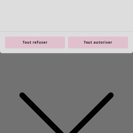
Tout refuser
Tout autoriser
Les basiques
Tous les basiques
Nouveautés basiques
Robes & Tuniques
Tops
Pantalons & Leggings
Basiques tissés
Basiques en jersey
Basiques en maille