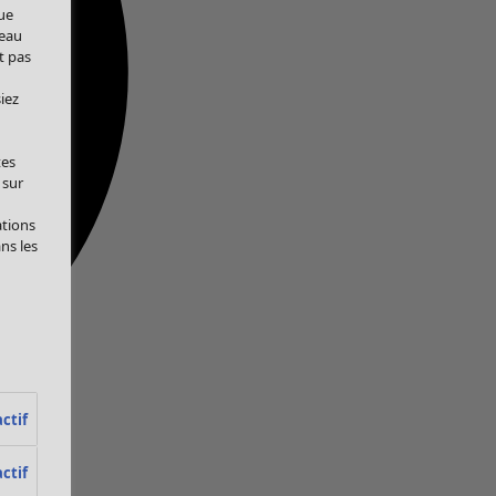
ue
veau
t pas
iez
tes
 sur
ations
ans les
ctif
ctif