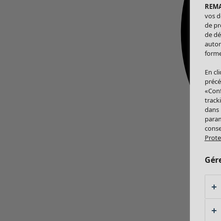
REM
vos d
de pr
de dé
autor
forme
En cl
précé
«Conf
track
dans
param
conse
Prote
Gér