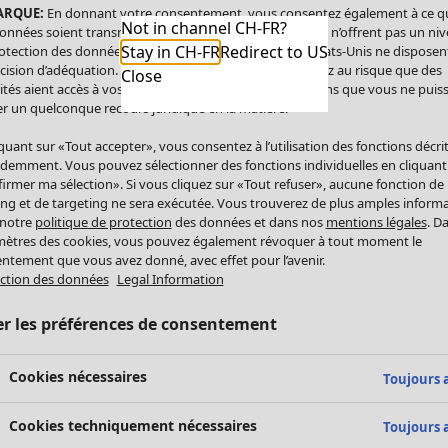
ARQUE:
En donnant votre consentement, vous consentez également à ce q
Not in channel CH-FR?
onnées soient transmises aux États-Unis. Les États-Unis n’offrent pas un ni
Stay in CH-FR
Redirect to US
otection des données comparable à celui de l’UE. Les États-Unis ne disposen
cision d’adéquation. Par conséquent, vous vous exposez au risque que des
Close
ités aient accès à vos données à caractère personnel sans que vous ne puiss
r un quelconque recours juridique en la matière.
iquant sur «Tout accepter», vous consentez à l’utilisation des fonctions décri
demment. Vous pouvez sélectionner des fonctions individuelles en cliquant
irmer ma sélection». Si vous cliquez sur «Tout refuser», aucune fonction de
ing et de targeting ne sera exécutée. Vous trouverez de plus amples inform
 notre
politique de protection
des données et dans nos
mentions légales
. D
ètres des cookies, vous pouvez également révoquer à tout moment le
ntement que vous avez donné, avec effet pour l’avenir.
ction des données
Legal Information
er les préférences de consentement
Cookies nécessaires
Toujours a
Cookies techniquement nécessaires
Toujours a