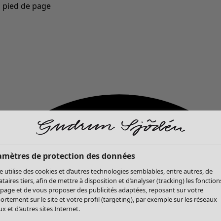
u pied de page
Nouveautés : la collection d'automne haute en couleur de Gudrun »
amètres de protection des données
te utilise des cookies et d’autres technologies semblables, entre autres, de
ataires tiers, afin de mettre à disposition et d’analyser (tracking) les fonction
 page et de vous proposer des publicités adaptées, reposant sur votre
rtement sur le site et votre profil (targeting), par exemple sur les réseaux
x et d’autres sites Internet.