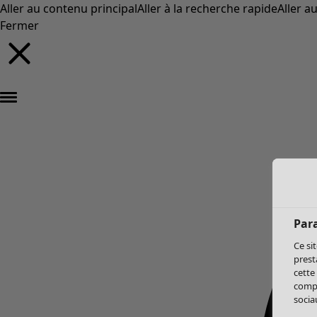
Aller au contenu principal
Aller à la recherche rapide
Aller a
Fermer
Par
Ce si
prest
cette
compo
sociau