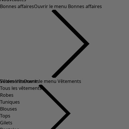
Bonnes affaires
Ouvrir le menu Bonnes affaires
Soldes Vêtements
Vêtements
Ouvrir le menu Vêtements
Tous les vêtements
Robes
Tuniques
Blouses
Tops
Gilets