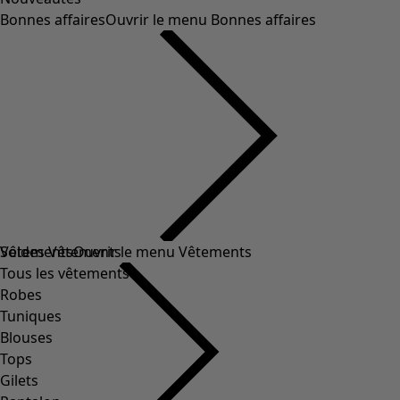
Bonnes affaires
Ouvrir le menu Bonnes affaires
Soldes Vêtements
Vêtements
Ouvrir le menu Vêtements
Tous les vêtements
Robes
Tuniques
Blouses
Tops
Gilets