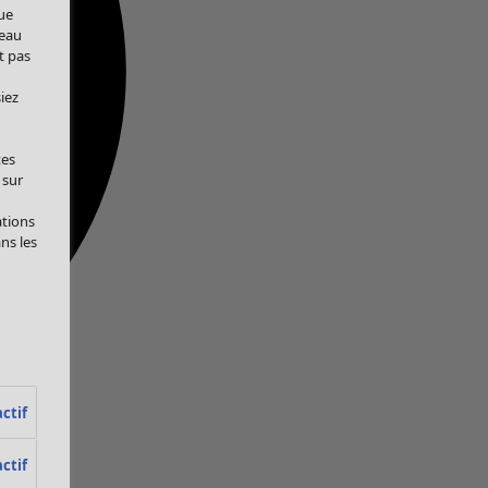
ue
veau
t pas
iez
tes
 sur
ations
ans les
ctif
ctif