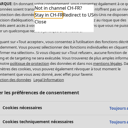
ARQUE:
En donnant votre consentement, vous consentez également à ce q
Not in channel CH-FR?
onnées soient transmises aux États-Unis. Les États-Unis n’offrent pas un ni
Stay in CH-FR
Redirect to US
otection des données comparable à celui de l’UE. Les États-Unis ne disposen
cision d’adéquation. Par conséquent, vous vous exposez au risque que des
Close
ités aient accès à vos données à caractère personnel sans que vous ne puiss
r un quelconque recours juridique en la matière.
iquant sur «Tout accepter», vous consentez à l’utilisation des fonctions décri
demment. Vous pouvez sélectionner des fonctions individuelles en cliquant
irmer ma sélection». Si vous cliquez sur «Tout refuser», aucune fonction de
ing et de targeting ne sera exécutée. Vous trouverez de plus amples inform
 notre
politique de protection
des données et dans nos
mentions légales
. D
ètres des cookies, vous pouvez également révoquer à tout moment le
ntement que vous avez donné, avec effet pour l’avenir.
ction des données
Legal Information
er les préférences de consentement
Cookies nécessaires
Toujours a
Cookies techniquement nécessaires
Toujours a