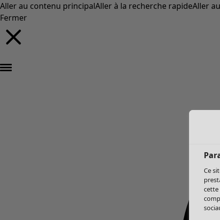
Aller au contenu principal
Aller à la recherche rapide
Aller a
Fermer
Par
Ce si
prest
cette
compo
sociau