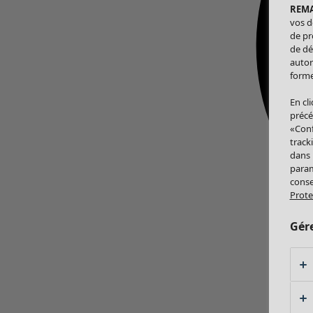
REM
vos d
de pr
de dé
autor
forme
En cl
précé
«Conf
track
dans
param
conse
Prote
Gér