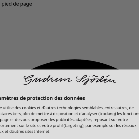
u pied de page
Nouveautés : la collection d'automne haute en couleur de Gudrun »
amètres de protection des données
te utilise des cookies et d’autres technologies semblables, entre autres, de
ataires tiers, afin de mettre à disposition et d’analyser (tracking) les fonction
 page et de vous proposer des publicités adaptées, reposant sur votre
rtement sur le site et votre profil (targeting), par exemple sur les réseaux
x et d’autres sites Internet.