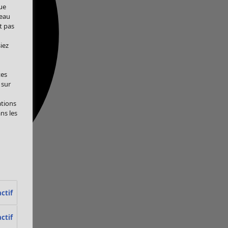
ue
veau
t pas
iez
tes
 sur
ations
ans les
ctif
ctif