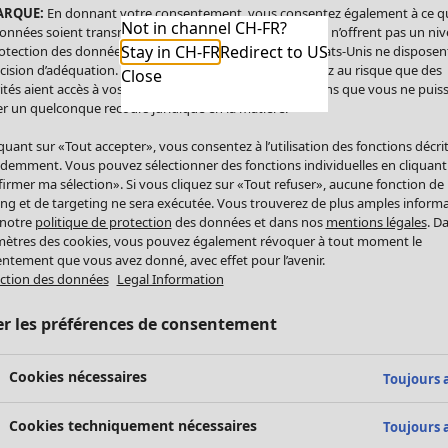
ARQUE:
En donnant votre consentement, vous consentez également à ce q
Not in channel CH-FR?
onnées soient transmises aux États-Unis. Les États-Unis n’offrent pas un ni
Stay in CH-FR
Redirect to US
otection des données comparable à celui de l’UE. Les États-Unis ne disposen
cision d’adéquation. Par conséquent, vous vous exposez au risque que des
Close
ités aient accès à vos données à caractère personnel sans que vous ne puiss
r un quelconque recours juridique en la matière.
iquant sur «Tout accepter», vous consentez à l’utilisation des fonctions décri
demment. Vous pouvez sélectionner des fonctions individuelles en cliquant
irmer ma sélection». Si vous cliquez sur «Tout refuser», aucune fonction de
ing et de targeting ne sera exécutée. Vous trouverez de plus amples inform
 notre
politique de protection
des données et dans nos
mentions légales
. D
ètres des cookies, vous pouvez également révoquer à tout moment le
ntement que vous avez donné, avec effet pour l’avenir.
ction des données
Legal Information
er les préférences de consentement
Cookies nécessaires
Toujours a
Cookies techniquement nécessaires
Toujours a