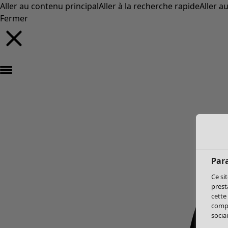
Aller au contenu principal
Aller à la recherche rapide
Aller a
Fermer
Par
Ce si
prest
cette
compo
sociau