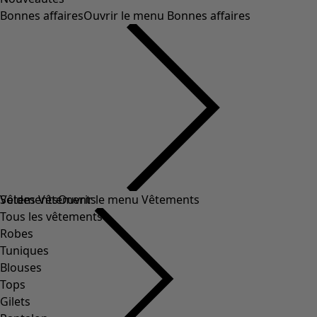
Bonnes affaires
Ouvrir le menu Bonnes affaires
Soldes Vêtements
Vêtements
Ouvrir le menu Vêtements
Tous les vêtements
Robes
Tuniques
Blouses
Tops
Gilets