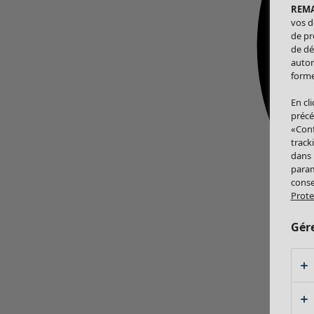
REM
vos d
de pr
de dé
autor
forme
En cl
précé
«Conf
track
dans
param
conse
Prote
Gér