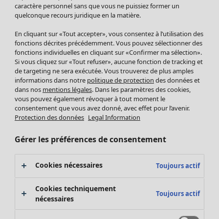
Pantalon
caractère personnel sans que vous ne puissiez former un
quelconque recours juridique en la matière.
Jupes
Manteaux & vestes
En cliquant sur «Tout accepter», vous consentez à l’utilisation des
Leggings et collants
fonctions décrites précédemment. Vous pouvez sélectionner des
Accessoires
fonctions individuelles en cliquant sur «Confirmer ma sélection».
Si vous cliquez sur «Tout refuser», aucune fonction de tracking et
Chaussures
de targeting ne sera exécutée. Vous trouverez de plus amples
Vêtements de bain
Soldes Mobilier
informations dans notre
politique de protection
des données et
Basics
Bonnes affaires déco
dans nos
mentions légales
. Dans les paramètres des cookies,
Décoration
vous pouvez également révoquer à tout moment le
consentement que vous avez donné, avec effet pour l’avenir.
Textiles
Protection des données
Legal Information
Tapis
Éponge
Gérer les préférences de consentement
Cookies nécessaires
Toujours actif
Cookies techniquement
Toujours actif
nécessaires