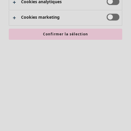
Cookies analytiques
Promos SOLDES
Les promos de Gudrun Sjödén
Cookies marketing
Nouvel arrivage
Bonnes affaires en soldes - jusqu'à -70
Confirmer la sélection