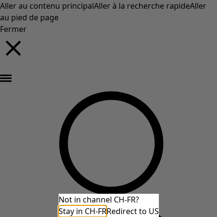
Aller au contenu principal
Aller à la recherche rapide
Aller
au pied de page
Fermer
Nouveautés : la collection d'automne haute en couleur de Gudrun »
Not in channel CH-FR?
Stay in CH-FR
Redirect to US