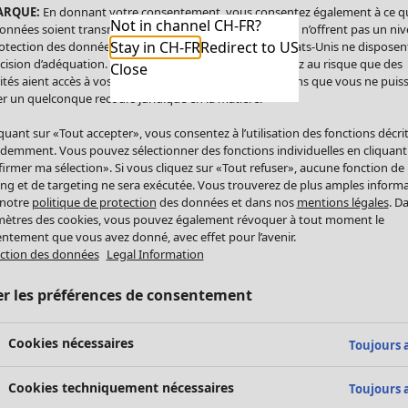
ARQUE:
En donnant votre consentement, vous consentez également à ce q
Not in channel CH-FR?
onnées soient transmises aux États-Unis. Les États-Unis n’offrent pas un ni
Stay in CH-FR
Redirect to US
otection des données comparable à celui de l’UE. Les États-Unis ne disposen
cision d’adéquation. Par conséquent, vous vous exposez au risque que des
Close
ités aient accès à vos données à caractère personnel sans que vous ne puiss
r un quelconque recours juridique en la matière.
iquant sur «Tout accepter», vous consentez à l’utilisation des fonctions décri
demment. Vous pouvez sélectionner des fonctions individuelles en cliquant
irmer ma sélection». Si vous cliquez sur «Tout refuser», aucune fonction de
ing et de targeting ne sera exécutée. Vous trouverez de plus amples inform
 notre
politique de protection
des données et dans nos
mentions légales
. D
ètres des cookies, vous pouvez également révoquer à tout moment le
ntement que vous avez donné, avec effet pour l’avenir.
ction des données
Legal Information
er les préférences de consentement
Cookies nécessaires
Toujours a
Cookies techniquement nécessaires
Toujours a