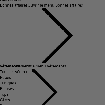
Bonnes affaires
Ouvrir le menu Bonnes affaires
Soldes Vêtements
Vêtements
Ouvrir le menu Vêtements
Tous les vêtements
Robes
Tuniques
Blouses
Tops
Gilets