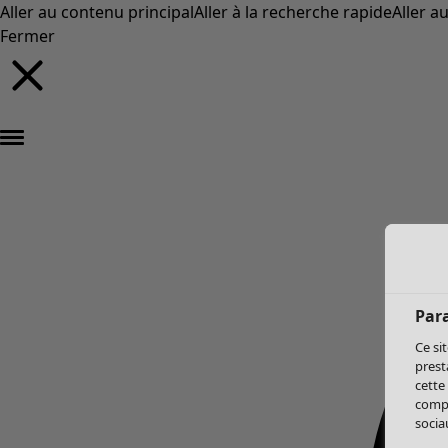
Aller au contenu principal
Aller à la recherche rapide
Aller a
Fermer
Par
Ce si
prest
cette
compo
sociau