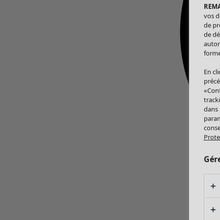
REM
vos d
de pr
de dé
autor
forme
En cl
précé
«Conf
track
dans
param
conse
Prote
Gér