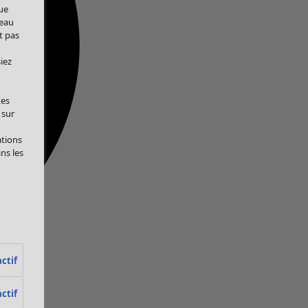
ue
veau
t pas
iez
tes
 sur
ations
ans les
ctif
ctif