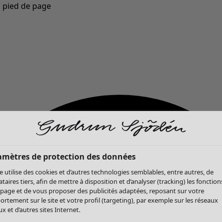
u pied de page
Nouveautés : la collection d'automne haute en couleur de Gudrun »
amètres de protection des données
te utilise des cookies et d’autres technologies semblables, entre autres, de
ataires tiers, afin de mettre à disposition et d’analyser (tracking) les fonction
 page et de vous proposer des publicités adaptées, reposant sur votre
rtement sur le site et votre profil (targeting), par exemple sur les réseaux
x et d’autres sites Internet.