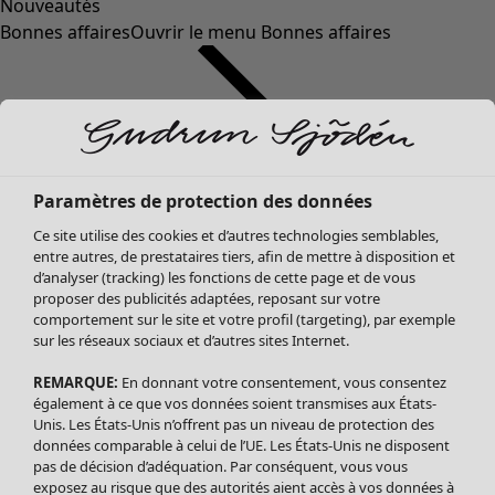
Nouveautés
Bonnes affaires
Ouvrir le menu Bonnes affaires
Paramètres de protection des données
Ce site utilise des cookies et d’autres technologies semblables,
entre autres, de prestataires tiers, afin de mettre à disposition et
d’analyser (tracking) les fonctions de cette page et de vous
proposer des publicités adaptées, reposant sur votre
Soldes Vêtements
Vêtements
Ouvrir le menu Vêtements
comportement sur le site et votre profil (targeting), par exemple
sur les réseaux sociaux et d’autres sites Internet.
Tous les vêtements
Robes
REMARQUE:
En donnant votre consentement, vous consentez
Tuniques
également à ce que vos données soient transmises aux États-
Blouses
Unis. Les États-Unis n’offrent pas un niveau de protection des
données comparable à celui de l’UE. Les États-Unis ne disposent
Tops
pas de décision d’adéquation. Par conséquent, vous vous
Gilets
exposez au risque que des autorités aient accès à vos données à