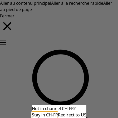
Aller au contenu principal
Aller à la recherche rapide
Aller
au pied de page
Fermer
Nouveautés : la collection d'automne haute en couleur de Gudrun »
Not in channel CH-FR?
Stay in CH-FR
Redirect to US