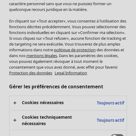
Pantalon
caractère personnel sans que vous ne puissiez former un
quelconque recours juridique en la matière.
Jupes
Manteaux & vestes
Vêtements
Maison
Ouvrir le menu Maison
En cliquant sur «Tout accepter», vous consentez à l’utilisation des
Leggings et collants
Nouveautés
fonctions décrites précédemment. Vous pouvez sélectionner des
Accessoires
fonctions individuelles en cliquant sur «Confirmer ma sélection».
Tous les vêtements
Si vous cliquez sur «Tout refuser», aucune fonction de tracking et
Chaussures
Robes
de targeting ne sera exécutée. Vous trouverez de plus amples
Vêtements de bain
Soldes Mobilier
Tuniques
informations dans notre
politique de protection
des données et
Basics
Bonnes affaires déco
dans nos
mentions légales
. Dans les paramètres des cookies,
Pulls
Décoration
vous pouvez également révoquer à tout moment le
Tops
consentement que vous avez donné, avec effet pour l’avenir.
Textiles
Pulls en tricot
Protection des données
Legal Information
Tapis
Gilets sans manches
Maison
Offres
Ouvrir le menu Offres
Éponge
Pantalons
Gérer les préférences de consentement
Nouveautés
Chemises et blouses
Voir toute la décoration
Gilets
Coussins
Cookies nécessaires
Toujours actif
Manteaux & vestes
Rideaux
Jupes
Tapis
Cookies techniquement
Toujours actif
Éponge
nécessaires
Céramique et verre