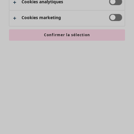
Cookies analytiques
Promos SOLDES
Les promos de Gudrun Sjödén
Cookies marketing
Nouvel arrivage
Bonnes affaires en soldes - jusqu'à -70
Confirmer la sélection