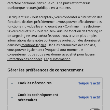
Pantalon
caractère personnel sans que vous ne puissiez former un
quelconque recours juridique en la matière.
Jupes
Manteaux & vestes
En cliquant sur «Tout accepter», vous consentez à l’utilisation des
Leggings et collants
fonctions décrites précédemment. Vous pouvez sélectionner des
Accessoires
fonctions individuelles en cliquant sur «Confirmer ma sélection».
Si vous cliquez sur «Tout refuser», aucune fonction de tracking et
Chaussures
de targeting ne sera exécutée. Vous trouverez de plus amples
Vêtements de bain
Soldes Mobilier
informations dans notre
politique de protection
des données et
Basics
Bonnes affaires déco
dans nos
mentions légales
. Dans les paramètres des cookies,
Décoration
vous pouvez également révoquer à tout moment le
consentement que vous avez donné, avec effet pour l’avenir.
Textiles
Protection des données
Legal Information
Tapis
Éponge
Gérer les préférences de consentement
Cookies nécessaires
Toujours actif
Cookies techniquement
Toujours actif
nécessaires