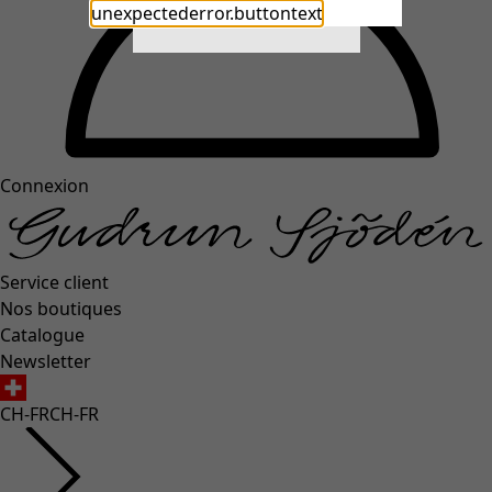
unexpectederror.buttontext
Close
Connexion
Service client
Nos boutiques
Catalogue
Newsletter
CH-FR
CH-FR