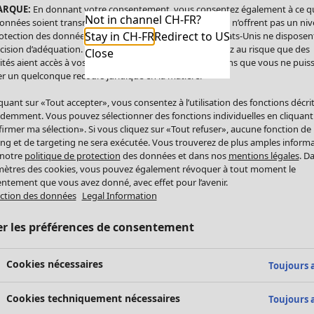
ARQUE:
En donnant votre consentement, vous consentez également à ce q
Not in channel CH-FR?
onnées soient transmises aux États-Unis. Les États-Unis n’offrent pas un ni
Stay in CH-FR
Redirect to US
otection des données comparable à celui de l’UE. Les États-Unis ne disposen
cision d’adéquation. Par conséquent, vous vous exposez au risque que des
Close
ités aient accès à vos données à caractère personnel sans que vous ne puiss
r un quelconque recours juridique en la matière.
iquant sur «Tout accepter», vous consentez à l’utilisation des fonctions décri
demment. Vous pouvez sélectionner des fonctions individuelles en cliquant
irmer ma sélection». Si vous cliquez sur «Tout refuser», aucune fonction de
ing et de targeting ne sera exécutée. Vous trouverez de plus amples inform
 notre
politique de protection
des données et dans nos
mentions légales
. D
ètres des cookies, vous pouvez également révoquer à tout moment le
ntement que vous avez donné, avec effet pour l’avenir.
ction des données
Legal Information
er les préférences de consentement
Cookies nécessaires
Toujours a
Cookies techniquement nécessaires
Toujours a