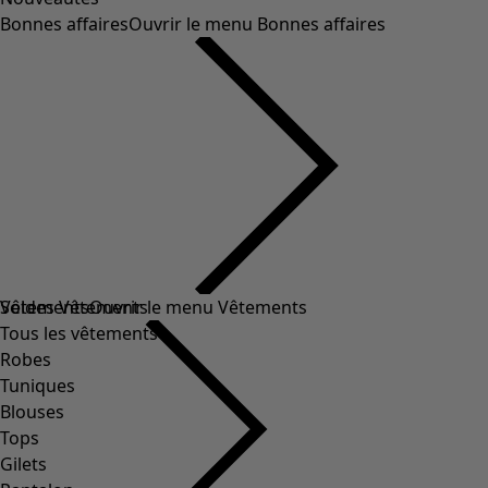
Bonnes affaires
Ouvrir le menu Bonnes affaires
Soldes Vêtements
Vêtements
Ouvrir le menu Vêtements
Tous les vêtements
Robes
Tuniques
Blouses
Tops
Gilets