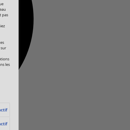
ue
veau
t pas
iez
tes
 sur
ations
ans les
ctif
ctif