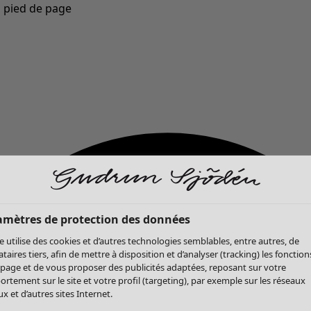
u pied de page
Nouveautés : la collection d'automne haute en couleur de Gudrun »
amètres de protection des données
te utilise des cookies et d’autres technologies semblables, entre autres, de
ataires tiers, afin de mettre à disposition et d’analyser (tracking) les fonction
 page et de vous proposer des publicités adaptées, reposant sur votre
rtement sur le site et votre profil (targeting), par exemple sur les réseaux
x et d’autres sites Internet.