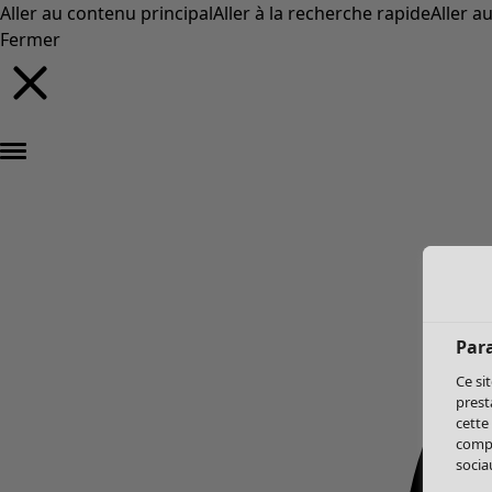
Aller au contenu principal
Aller à la recherche rapide
Aller a
Fermer
Par
Ce si
prest
cette
compo
sociau