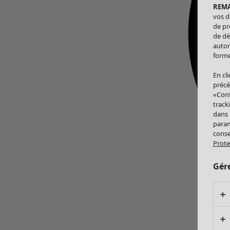
REM
vos d
de pr
de dé
autor
forme
En cl
précé
«Conf
track
dans
param
conse
Prote
Gér