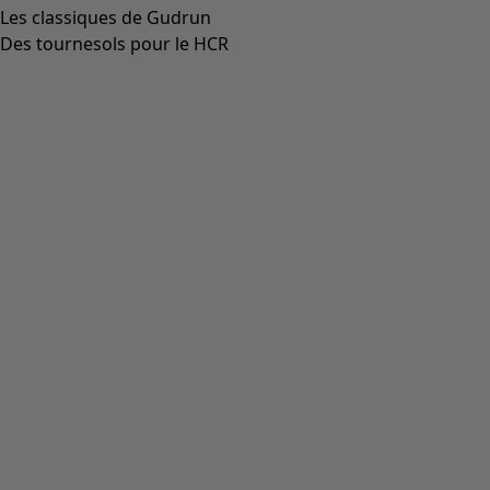
37
38
39
40
41
42
Tableau des tailles
Tableau des tailles
Ajouter au panier
Plus que quelques exemplaires
Les frais de livraison sont de 7 CHF
Achat liberté pendant 14 jours. Vous pouvez échanger vos
articles gratuitement.
Le délai de livraison est de 4 à 7 jours, si la marchandise est
en stock.
Informations sur le produit
Des petites sneakers en toile avec impression numérique.
Partie élastique au centre devant.