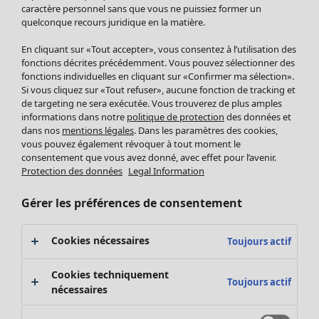
Pantalon
caractère personnel sans que vous ne puissiez former un
quelconque recours juridique en la matière.
Jupes
Manteaux & vestes
Vêtements
Maison
Ouvrir le menu Maison
En cliquant sur «Tout accepter», vous consentez à l’utilisation des
Leggings et collants
Nouveautés
fonctions décrites précédemment. Vous pouvez sélectionner des
Accessoires
fonctions individuelles en cliquant sur «Confirmer ma sélection».
Tous les vêtements
Si vous cliquez sur «Tout refuser», aucune fonction de tracking et
Chaussures
Robes
de targeting ne sera exécutée. Vous trouverez de plus amples
Vêtements de bain
Soldes Mobilier
Tuniques
informations dans notre
politique de protection
des données et
Basics
Bonnes affaires déco
dans nos
mentions légales
. Dans les paramètres des cookies,
Pulls
Décoration
vous pouvez également révoquer à tout moment le
Tops
consentement que vous avez donné, avec effet pour l’avenir.
Textiles
Pulls en tricot
Protection des données
Legal Information
Tapis
Gilets sans manches
Maison
Offres
Ouvrir le menu Offres
Éponge
Pantalons
Gérer les préférences de consentement
Nouveautés
Chemises et blouses
Voir toute la décoration
Gilets
Coussins
Cookies nécessaires
Toujours actif
Manteaux & vestes
Rideaux
Jupes
Tapis
Cookies techniquement
Toujours actif
Cartes cadeaux
Éponge
nécessaires
Céramique et verre