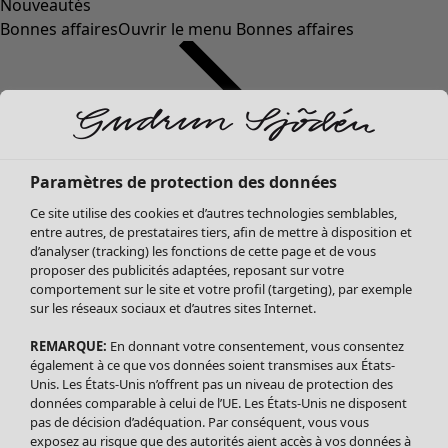
Nouveautés
Bonnes affaires
Ouvrir le menu Bonnes affaires
Paramètres de protection des données
Ce site utilise des cookies et d’autres technologies semblables,
entre autres, de prestataires tiers, afin de mettre à disposition et
d’analyser (tracking) les fonctions de cette page et de vous
proposer des publicités adaptées, reposant sur votre
Soldes Vêtements
Vêtements
Ouvrir le menu Vêtements
comportement sur le site et votre profil (targeting), par exemple
sur les réseaux sociaux et d’autres sites Internet.
Tous les vêtements
Robes
REMARQUE:
En donnant votre consentement, vous consentez
Tuniques
également à ce que vos données soient transmises aux États-
Blouses
Unis. Les États-Unis n’offrent pas un niveau de protection des
données comparable à celui de l’UE. Les États-Unis ne disposent
Tops
pas de décision d’adéquation. Par conséquent, vous vous
Gilets
exposez au risque que des autorités aient accès à vos données à