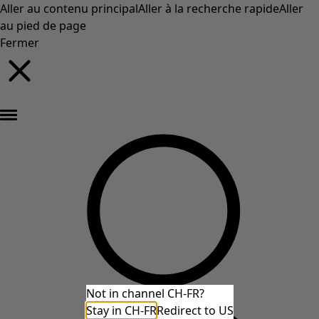
Aller au contenu principal
Aller à la recherche rapide
Aller
au pied de page
Fermer
Nouveautés : la collection d'automne haute en couleur de Gudrun »
Not in channel CH-FR?
Stay in CH-FR
Redirect to US