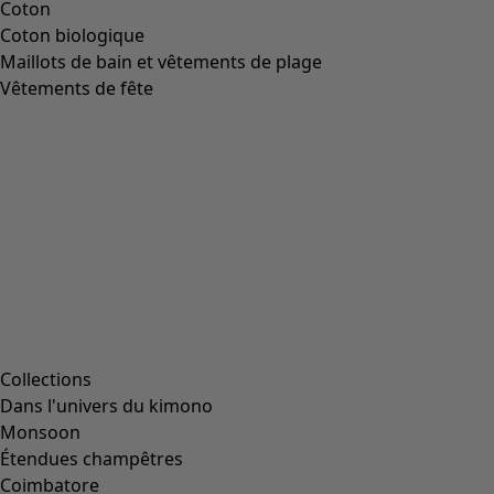
Chaussures "Jane" en coton tissé
Icône de liste de souhaits
Prix bonne affaire
:
CHF 22.00
Prix
:
CHF 94.00
Coloris
écru
03
Taille
36