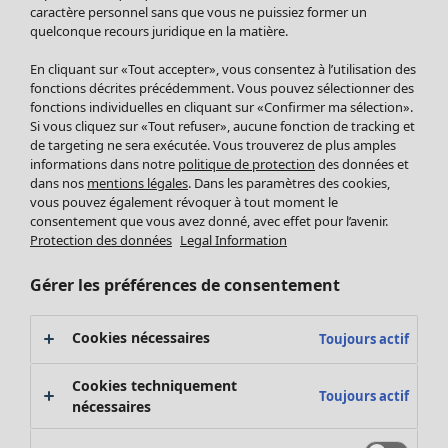
Pantalon
caractère personnel sans que vous ne puissiez former un
quelconque recours juridique en la matière.
Jupes
Manteaux & vestes
En cliquant sur «Tout accepter», vous consentez à l’utilisation des
Leggings et collants
fonctions décrites précédemment. Vous pouvez sélectionner des
Accessoires
fonctions individuelles en cliquant sur «Confirmer ma sélection».
Si vous cliquez sur «Tout refuser», aucune fonction de tracking et
Chaussures
de targeting ne sera exécutée. Vous trouverez de plus amples
Vêtements de bain
Soldes Mobilier
informations dans notre
politique de protection
des données et
Basics
Bonnes affaires déco
dans nos
mentions légales
. Dans les paramètres des cookies,
Décoration
vous pouvez également révoquer à tout moment le
consentement que vous avez donné, avec effet pour l’avenir.
Textiles
Protection des données
Legal Information
Tapis
Éponge
Gérer les préférences de consentement
Cookies nécessaires
Toujours actif
Cookies techniquement
Toujours actif
nécessaires