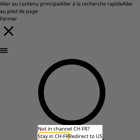
Aller au contenu principal
Aller à la recherche rapide
Aller
au pied de page
Fermer
Nouveautés : la collection d'automne haute en couleur de Gudrun »
Not in channel CH-FR?
Stay in CH-FR
Redirect to US