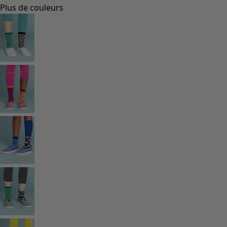
Styles de vétements
Vêtements en lin
Robes de style hippie
Grandes Tailles
À fleurs
Vêtements hippies
Une mode scandinave
Superpositions
À rayures
Des carreaux à foison
À pois
Vêtements bio
Un design suédois
Robes en jersey
Vêtements bohèmes
Des vêtements pour les soirées fraîches
Vêtements à motif