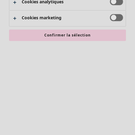
Cookies analytiques
Promos SOLDES
Les promos de Gudrun Sjödén
Cookies marketing
Nouvel arrivage
Bonnes affaires en soldes - jusqu'à -70
Confirmer la sélection