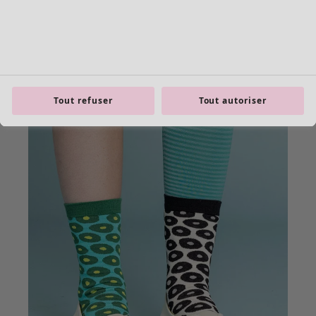
Tout refuser
Tout autoriser
Les basiques
Tous les basiques
Nouveautés basiques
Robes & Tuniques
Tops
Pantalons & Leggings
Basiques tissés
Basiques en jersey
Basiques en maille