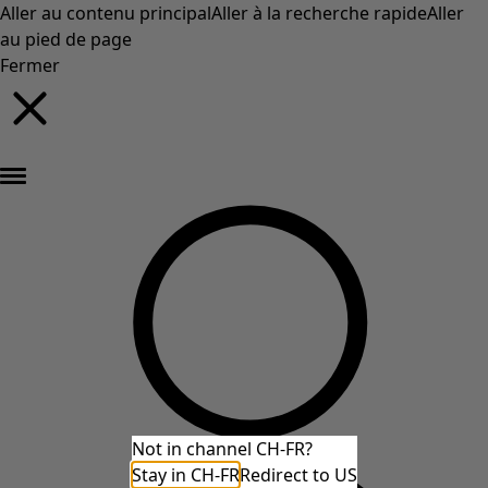
Aller au contenu principal
Aller à la recherche rapide
Aller
au pied de page
Fermer
Nouveautés : la collection d'automne haute en couleur de Gudrun »
Not in channel CH-FR?
Stay in CH-FR
Redirect to US