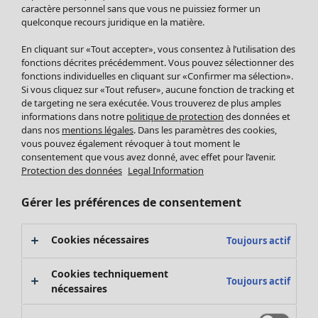
Pantalon
caractère personnel sans que vous ne puissiez former un
quelconque recours juridique en la matière.
Jupes
Manteaux & vestes
Vêtements
Maison
Ouvrir le menu Maison
En cliquant sur «Tout accepter», vous consentez à l’utilisation des
Leggings et collants
Nouveautés
fonctions décrites précédemment. Vous pouvez sélectionner des
Accessoires
fonctions individuelles en cliquant sur «Confirmer ma sélection».
Tous les vêtements
Si vous cliquez sur «Tout refuser», aucune fonction de tracking et
Chaussures
Robes
de targeting ne sera exécutée. Vous trouverez de plus amples
Vêtements de bain
Soldes Mobilier
Tuniques
informations dans notre
politique de protection
des données et
Basics
Bonnes affaires déco
dans nos
mentions légales
. Dans les paramètres des cookies,
Pulls
Décoration
vous pouvez également révoquer à tout moment le
Tops
consentement que vous avez donné, avec effet pour l’avenir.
Textiles
Pulls en tricot
Protection des données
Legal Information
Tapis
Gilets sans manches
Maison
Offres
Ouvrir le menu Offres
Éponge
Pantalons
Gérer les préférences de consentement
Nouveautés
Chemises et blouses
Voir toute la décoration
Gilets
Coussins
Cookies nécessaires
Toujours actif
Manteaux & vestes
Rideaux
Jupes
Tapis
Cookies techniquement
Toujours actif
Éponge
nécessaires
Céramique et verre