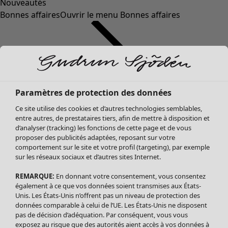
Nouveautés
Bonnes affaires
Ouvrir le menu Bonnes affaires
Paramètres de protection des données
Ce site utilise des cookies et d’autres technologies semblables,
entre autres, de prestataires tiers, afin de mettre à disposition et
d’analyser (tracking) les fonctions de cette page et de vous
proposer des publicités adaptées, reposant sur votre
Soldes Vêtements
Vêtements
Ouvrir le menu Vêtements
comportement sur le site et votre profil (targeting), par exemple
sur les réseaux sociaux et d’autres sites Internet.
Tous les vêtements
Robes
REMARQUE:
En donnant votre consentement, vous consentez
Tuniques
également à ce que vos données soient transmises aux États-
Blouses
Unis. Les États-Unis n’offrent pas un niveau de protection des
données comparable à celui de l’UE. Les États-Unis ne disposent
Tops
pas de décision d’adéquation. Par conséquent, vous vous
Gilets
exposez au risque que des autorités aient accès à vos données à