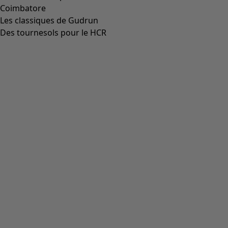
38
39
40
41
42
Tableau des tailles
Tableau des tailles
Ajouter au panier
En attente de stock: 22.08.2026
Les frais de livraison sont de 7 CHF
Achat liberté pendant 14 jours. Vous pouvez échanger vos
articles gratuitement.
Le délai de livraison est de 4 à 7 jours, si la marchandise est
en stock.
Informations sur le produit
Des petites sneakers en toile avec impression numérique.
Partie élastique au centre devant.
Réf. art.
40808