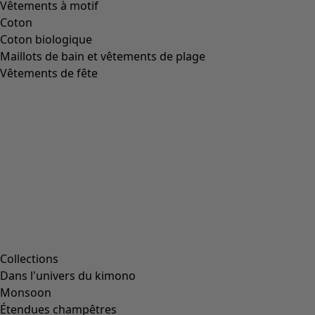
Chaussures "Jane" en coton tissé
Icône de liste de souhaits
Prix bonne affaire
:
CHF 22.00
Prix
:
CHF 94.00
Coloris
hibiscus
36
Taille
36
37