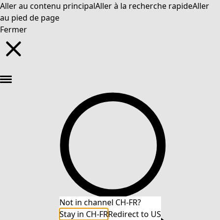
Aller au contenu principal
Aller à la recherche rapide
Aller
au pied de page
Fermer
Nouveautés : la collection d'automne haute en couleur de Gudrun »
Not in channel CH-FR?
Stay in CH-FR
Redirect to US