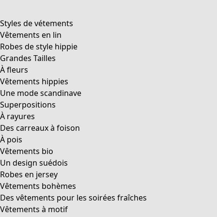
product.expandtoslider
+
3