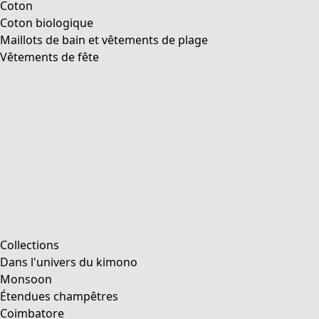
Image précédente du curseur
Next slider image
Current slider image
Aller à 2