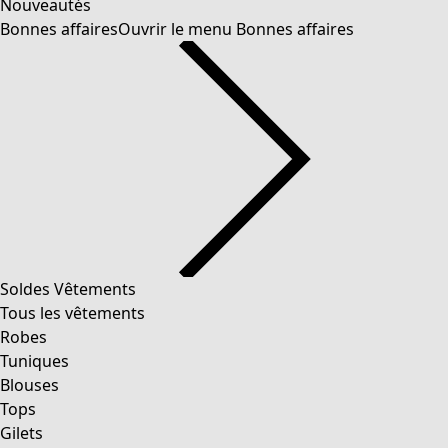
Nouveautés
Bonnes affaires
Ouvrir le menu Bonnes affaires
Soldes Vêtements
Vêtements
Ouvrir le menu Vêtements
Tous les vêtements
Robes
Tuniques
Blouses
Tops
Gilets