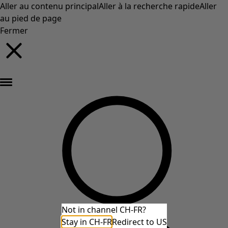
Aller au contenu principal
Aller à la recherche rapide
Aller
au pied de page
Fermer
Nouveautés : la collection d'automne haute en couleur de Gudrun »
Not in channel CH-FR?
Stay in CH-FR
Redirect to US