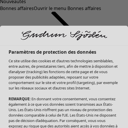
Nouveautés
Bonnes affaires
Ouvrir le menu Bonnes affaires
Paramètres de protection des données
Ce site utilise des cookies et d’autres technologies semblables,
entre autres, de prestataires tiers, afin de mettre à disposition et
d’analyser (tracking) les fonctions de cette page et de vous
proposer des publicités adaptées, reposant sur votre
Soldes Vêtements
Vêtements
Ouvrir le menu Vêtements
comportement sur le site et votre profil (targeting), par exemple
sur les réseaux sociaux et d’autres sites Internet.
Tous les vêtements
Robes
REMARQUE:
En donnant votre consentement, vous consentez
Tuniques
également à ce que vos données soient transmises aux États-
Blouses
Unis. Les États-Unis n’offrent pas un niveau de protection des
données comparable à celui de l’UE. Les États-Unis ne disposent
Tops
pas de décision d’adéquation. Par conséquent, vous vous
Gilets
exposez au risque que des autorités aient accès à vos données à