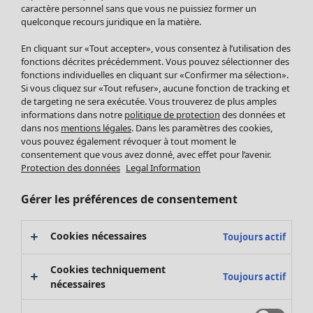
Pantalon
caractère personnel sans que vous ne puissiez former un
quelconque recours juridique en la matière.
Jupes
Manteaux & vestes
Vêtements
Maison
Ouvrir le menu Maison
En cliquant sur «Tout accepter», vous consentez à l’utilisation des
Leggings et collants
Nouveautés
fonctions décrites précédemment. Vous pouvez sélectionner des
Accessoires
fonctions individuelles en cliquant sur «Confirmer ma sélection».
Tous les vêtements
Si vous cliquez sur «Tout refuser», aucune fonction de tracking et
Chaussures
Robes
de targeting ne sera exécutée. Vous trouverez de plus amples
Vêtements de bain
Soldes Mobilier
Tuniques
informations dans notre
politique de protection
des données et
Basics
Bonnes affaires déco
dans nos
mentions légales
. Dans les paramètres des cookies,
Pulls
Décoration
vous pouvez également révoquer à tout moment le
Tops
consentement que vous avez donné, avec effet pour l’avenir.
Textiles
Pulls en tricot
Protection des données
Legal Information
Tapis
Gilets sans manches
Maison
Offres
Ouvrir le menu Offres
Éponge
Pantalons
Gérer les préférences de consentement
Nouveautés
Chemises et blouses
Voir toute la décoration
Gilets
Coussins
Cookies nécessaires
Toujours actif
Manteaux & vestes
Rideaux
Jupes
Tapis
Cookies techniquement
Toujours actif
Cartes cadeaux
Éponge
nécessaires
Céramique et verre