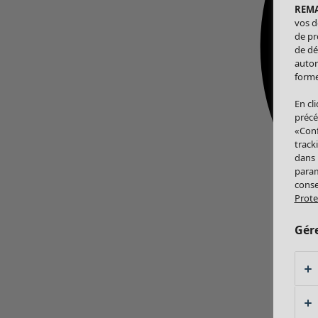
REM
vos d
de pr
de dé
autor
forme
En cl
précé
«Conf
track
dans
param
conse
Prote
Gér