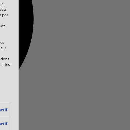
ue
veau
t pas
iez
tes
 sur
ations
ans les
ctif
ctif