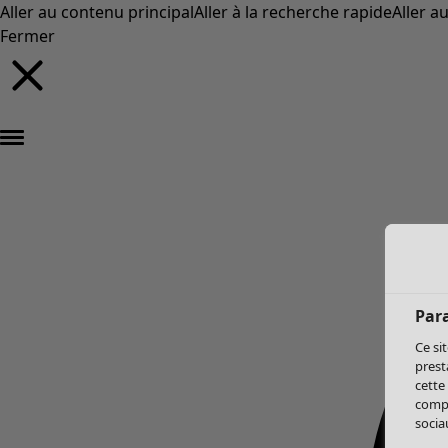
Aller au contenu principal
Aller à la recherche rapide
Aller a
Fermer
Par
Ce si
prest
cette
compo
sociau