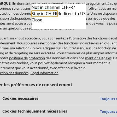
ARQUE:
En donnant votre consentement, vous consentez également à ce q
Not in channel CH-FR?
onnées soient transmises aux États-Unis. Les États-Unis n’offrent pas un ni
Stay in CH-FR
Redirect to US
otection des données comparable à celui de l’UE. Les États-Unis ne disposen
cision d’adéquation. Par conséquent, vous vous exposez au risque que des
Close
ités aient accès à vos données à caractère personnel sans que vous ne puiss
r un quelconque recours juridique en la matière.
iquant sur «Tout accepter», vous consentez à l’utilisation des fonctions décri
demment. Vous pouvez sélectionner des fonctions individuelles en cliquant
irmer ma sélection». Si vous cliquez sur «Tout refuser», aucune fonction de
ing et de targeting ne sera exécutée. Vous trouverez de plus amples inform
 notre
politique de protection
des données et dans nos
mentions légales
. D
ètres des cookies, vous pouvez également révoquer à tout moment le
ntement que vous avez donné, avec effet pour l’avenir.
ction des données
Legal Information
er les préférences de consentement
Cookies nécessaires
Toujours a
Cookies techniquement nécessaires
Toujours a