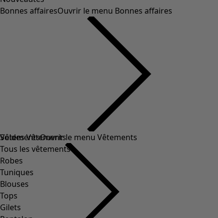
Bonnes affaires
Ouvrir le menu Bonnes affaires
Soldes Vêtements
Vêtements
Ouvrir le menu Vêtements
Tous les vêtements
Robes
Tuniques
Blouses
Tops
Gilets