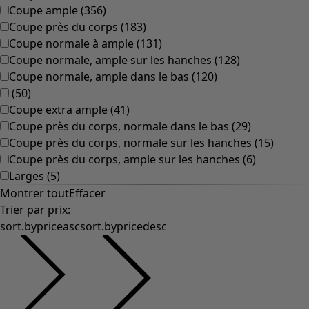
Coupe ample
(
356
)
Coupe près du corps
(
183
)
Coupe normale à ample
(
131
)
Coupe normale, ample sur les hanches
(
128
)
Coupe normale, ample dans le bas
(
120
)
(
50
)
Coupe extra ample
(
41
)
Coupe près du corps, normale dans le bas
(
29
)
Coupe près du corps, normale sur les hanches
(
15
)
Coupe près du corps, ample sur les hanches
(
6
)
Larges
(
5
)
Montrer tout
Effacer
Trier par prix
:
sort.bypriceasc
sort.bypricedesc