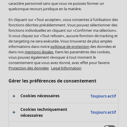
Pantalon
caractère personnel sans que vous ne puissiez former un
quelconque recours juridique en la matière.
Jupes
Manteaux & vestes
Vêtements
Maison
Ouvrir le menu Maison
En cliquant sur «Tout accepter», vous consentez à l’utilisation des
Leggings et collants
Nouveautés
fonctions décrites précédemment. Vous pouvez sélectionner des
Accessoires
fonctions individuelles en cliquant sur «Confirmer ma sélection».
Tous les vêtements
Si vous cliquez sur «Tout refuser», aucune fonction de tracking et
Chaussures
Robes
de targeting ne sera exécutée. Vous trouverez de plus amples
Vêtements de bain
Soldes Mobilier
Tuniques
informations dans notre
politique de protection
des données et
Basics
Bonnes affaires déco
dans nos
mentions légales
. Dans les paramètres des cookies,
Pulls
Décoration
vous pouvez également révoquer à tout moment le
Tops
consentement que vous avez donné, avec effet pour l’avenir.
Textiles
Pulls en tricot
Protection des données
Legal Information
Tapis
Gilets sans manches
Maison
Offres
Ouvrir le menu Offres
Éponge
Pantalons
Gérer les préférences de consentement
Nouveautés
Chemises et blouses
Voir toute la décoration
Gilets
Coussins
Cookies nécessaires
Toujours actif
Manteaux & vestes
Rideaux
Jupes
Tapis
Cookies techniquement
Toujours actif
Éponge
nécessaires
Céramique et verre