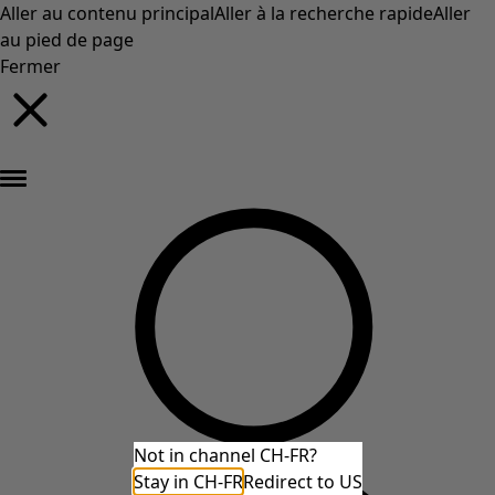
Aller au contenu principal
Aller à la recherche rapide
Aller
au pied de page
Fermer
Nouveautés : la collection d'automne haute en couleur de Gudrun »
Not in channel CH-FR?
Stay in CH-FR
Redirect to US