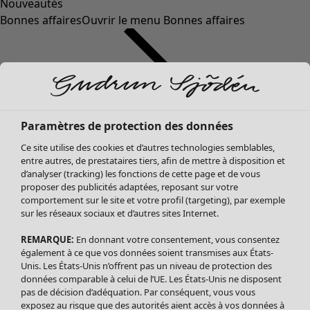
Nouveautés
Bonnes affaires
Ouvrir le menu Bonnes affaires
Paramètres de protection des données
Ce site utilise des cookies et d’autres technologies semblables,
entre autres, de prestataires tiers, afin de mettre à disposition et
d’analyser (tracking) les fonctions de cette page et de vous
proposer des publicités adaptées, reposant sur votre
Soldes Vêtements
Vêtements
Ouvrir le menu Vêtements
comportement sur le site et votre profil (targeting), par exemple
sur les réseaux sociaux et d’autres sites Internet.
Tous les vêtements
Robes
REMARQUE:
En donnant votre consentement, vous consentez
Tuniques
également à ce que vos données soient transmises aux États-
Blouses
Unis. Les États-Unis n’offrent pas un niveau de protection des
données comparable à celui de l’UE. Les États-Unis ne disposent
Tops
pas de décision d’adéquation. Par conséquent, vous vous
Gilets
exposez au risque que des autorités aient accès à vos données à